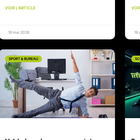
VOIR L'ARTICLE
VOIR
18 mai 2026
16
SPORT & BUREAU
SC