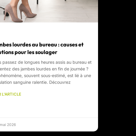
bes lourdes au bureau : causes et
utions pour les soulager
 passez de longues heures assis au bureau et
entez des jambes lourdes en fin de journée ?
hénomène, souvent sous-estimé, est lié à une
ulation sanguine ralentie. Découvrez
 L'ARTICLE
 mai 2026