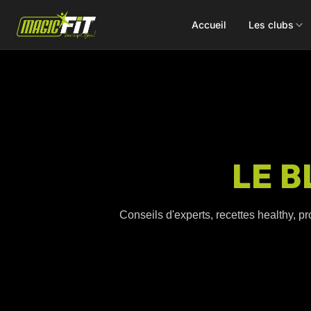
Accueil
Les clubs
DÉCOUVREZ NOS 75 ACTIVITÉS
LE B
Cours
Small Group
collectifs
Coaching
Conseils d'experts, recettes healthy, pr
Renforcement
Perso
Doux / Yoga
Functional
Combat
Hyrox
Danse
EMS