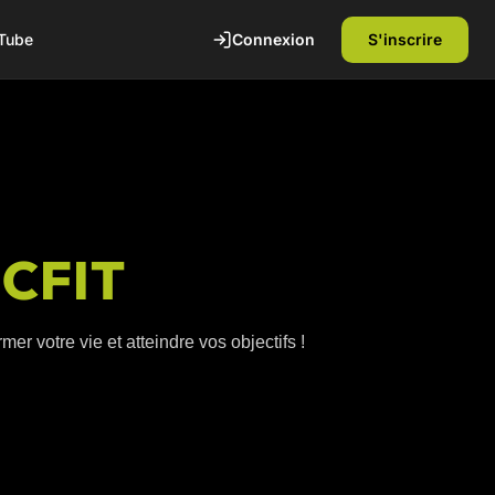
Connexion
S'inscrire
Tube
ICFIT
er votre vie et atteindre vos objectifs !
te
1ère séance offerte
Découvrez nos installations et rencontrez
nos coachs diplômés d'état. Sans
engagement.