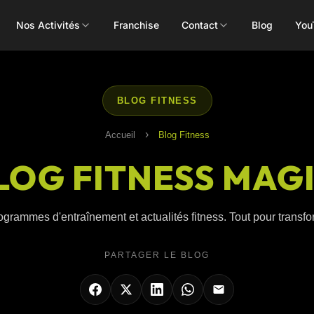
Nos Activités
Franchise
Contact
Blog
You
Toutes les activités
BLOG FITNESS
›
Accueil
Blog Fitness
LOG FITNESS MAG
Les Mills
Concept
Pôle Santé
ALEOP
Body Pump
Massages
ogrammes d'entraînement et actualités fitness. Tout pour transform
Aléop Cardio
Body Attack
Nutritionnis
Aléop Force
PARTAGER LE BLOG
Body Combat
Ostéopathe
Aléop Fight
Body Balance
Booty Shape
Fitness Kids