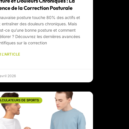
ture et Douleurs Chroniques : La
ence de la Correction Posturale
auvaise posture touche 80% des actifs et
 entraîner des douleurs chroniques. Mais
est-ce qu’une bonne posture et comment
éliorer ? Découvrez les dernières avancées
ntifiques sur la correction
 L'ARTICLE
avril 2026
LCULATEURS DE SPORTS