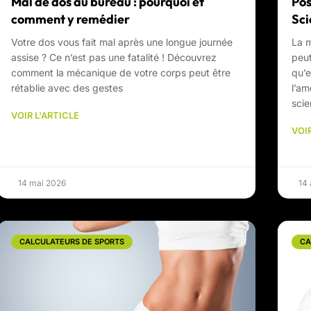
Mal de dos au bureau : pourquoi et
Pos
comment y remédier
Sci
Votre dos vous fait mal après une longue journée
La m
assise ? Ce n’est pas une fatalité ! Découvrez
peut
comment la mécanique de votre corps peut être
qu’
rétablie avec des gestes
l’am
scie
VOIR L'ARTICLE
VOIR
14 mai 2026
14 
CALCULATEURS DE SPORTS
CA