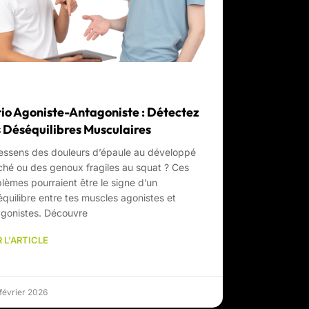
io Agoniste-Antagoniste : Détectez
 Déséquilibres Musculaires
essens des douleurs d’épaule au développé
hé ou des genoux fragiles au squat ? Ces
lèmes pourraient être le signe d’un
quilibre entre tes muscles agonistes et
gonistes. Découvre
 L'ARTICLE
février 2026