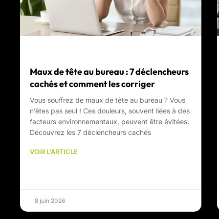
Maux de tête au bureau : 7 déclencheurs
cachés et comment les corriger
Vous souffrez de maux de tête au bureau ? Vous
n’êtes pas seul ! Ces douleurs, souvent liées à des
facteurs environnementaux, peuvent être évitées.
Découvrez les 7 déclencheurs cachés
VOIR L'ARTICLE
8 juin 2026