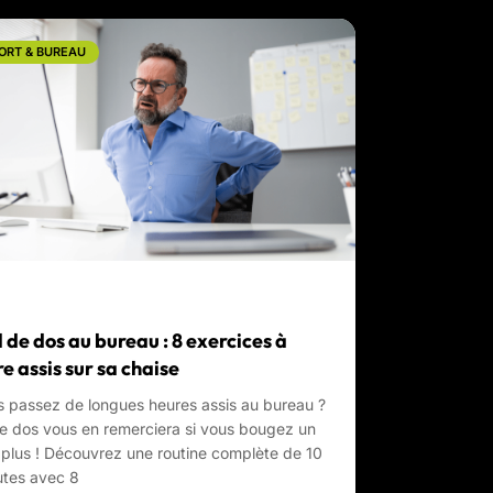
ORT & BUREAU
 de dos au bureau : 8 exercices à
re assis sur sa chaise
 passez de longues heures assis au bureau ?
e dos vous en remerciera si vous bougez un
plus ! Découvrez une routine complète de 10
utes avec 8