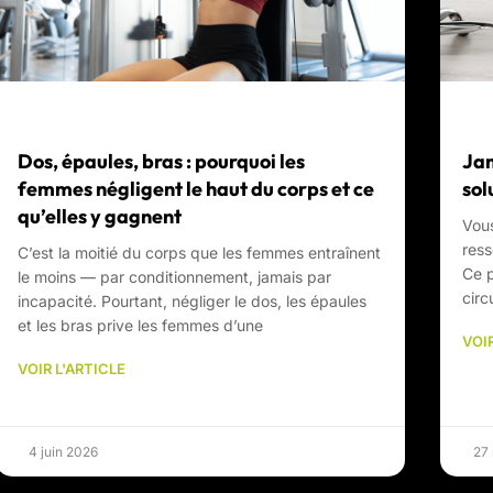
Dos, épaules, bras : pourquoi les
Jam
femmes négligent le haut du corps et ce
sol
qu’elles y gagnent
Vous
ress
C’est la moitié du corps que les femmes entraînent
Ce p
le moins — par conditionnement, jamais par
circ
incapacité. Pourtant, négliger le dos, les épaules
et les bras prive les femmes d’une
VOIR
VOIR L'ARTICLE
4 juin 2026
27