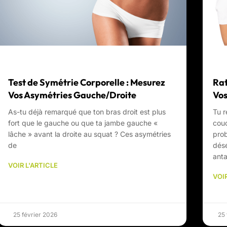
Test de Symétrie Corporelle : Mesurez
Rat
Vos Asymétries Gauche/Droite
Vos
As-tu déjà remarqué que ton bras droit est plus
Tu r
fort que le gauche ou que ta jambe gauche «
couc
lâche » avant la droite au squat ? Ces asymétries
prob
de
désé
anta
VOIR L'ARTICLE
VOIR
25 février 2026
25 