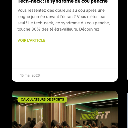
Tech-neck : le syndrome du cou penché
Vous ressentez des douleurs au cou après une
longue journée devant l’écran ? Vous n’êtes pas
seul ! Le tech-neck, ce syndrome du cou penché,
touche 80% des télétravailleurs. Découvrez
VOIR L'ARTICLE
15 mai 2026
CALCULATEURS DE SPORTS