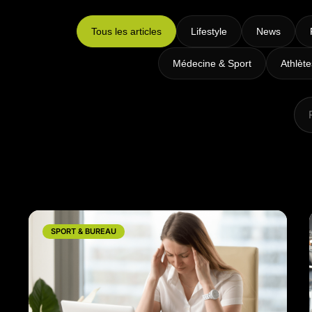
Intensifs
TRX
Tous les articles
Lifestyle
News
Cardio
Médecine & Sport
Athlèt
SPORT & BUREAU