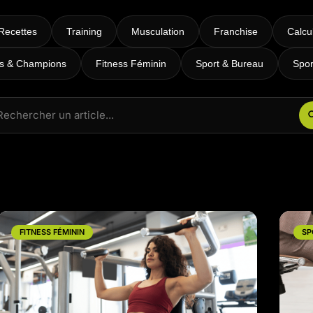
RPM
Power Flow
Recettes
Training
Musculation
Franchise
Calcu
Zumba Kids
es & Champions
Fitness Féminin
Sport & Bureau
Spor
Danse Kids
Boxe Kids
FITNESS FÉMININ
SP