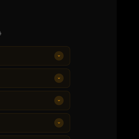
é
ée un programme sur-
f confirmé.
Réserver ma 1ère
.
Les bienfaits d'un
ir le planning des séances