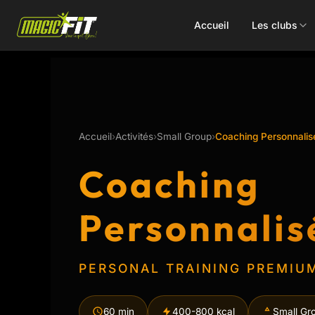
Accueil
Les clubs
DÉCOUVREZ NOS 75 ACTIVITÉS
Accueil
›
Activités
›
Small Group
›
Coaching Personnalis
Cours
Small Group
Coaching
collectifs
Coaching
Personnalis
Renforcement
Perso
Doux / Yoga
Functional
PERSONAL TRAINING PREMIU
Combat
Hyrox
Danse
EMS
60 min
400-800 kcal
Small Gr