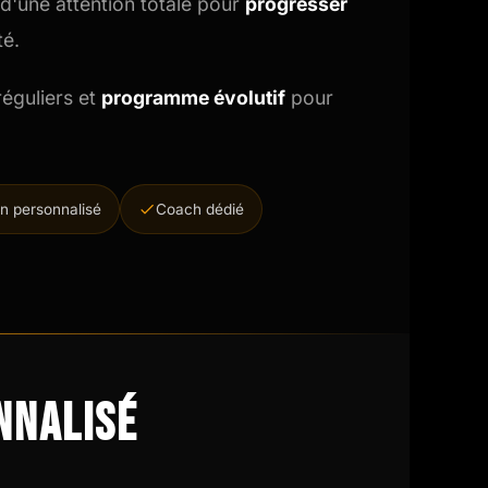
 d'une attention totale pour
progresser
té.
 réguliers et
programme évolutif
pour
an personnalisé
Coach dédié
nnalisé