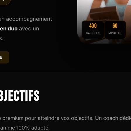
RPM
Power Flow
Zumba Kids
 un accompagnement
400
60
Danse Kids
 en duo
avec un
CALORIES
MINUTES
s.
Boxe Kids
ub
bjectifs
e premium pour atteindre vos objectifs. Un coach dédi
ogramme 100% adapté.