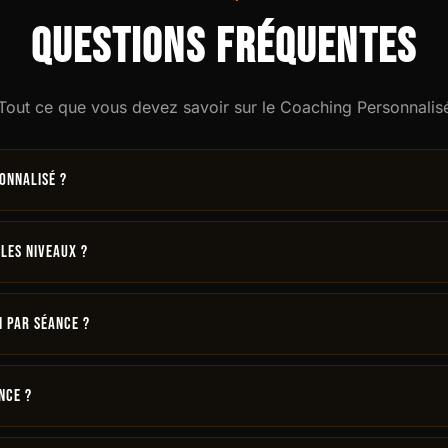
Questions fréquentes
Tout ce que vous devez savoir sur le Coaching Personnalis
onnalisé ?
st un accompagnement individuel avec un coach dédié qui cr
oir tous les cours Small Group →
 les niveaux ?
100% à votre niveau
, que vous soyez débutant total ou sporti
n par séance ?
s pouvez brûler
400 à 800 calories
par séance de 60 minutes
nce ?
urent
60 minutes
, incluant échauffement et retour au calme.
Vo