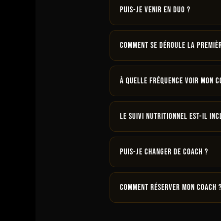
→
Puis-je venir en duo ?
Oui, le coaching en duo est
club Magicfit →
Comment se déroule la premièr
La première séance compr
Découvrir le Small Group →
À quelle fréquence voir mon c
1 à 3 séances par semaine
s
Le suivi nutritionnel est-il inc
Oui, votre coach peut vous
Puis-je changer de coach ?
Oui, nous vous proposons l
Comment réserver mon coach 
Contactez votre club Magicf