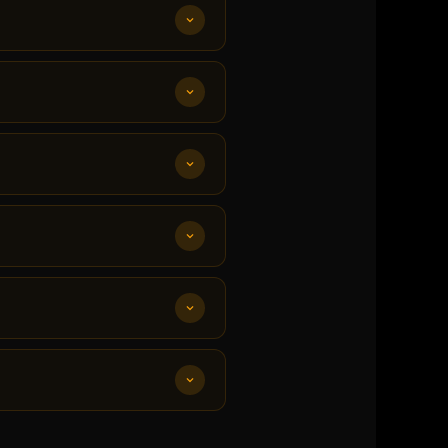
ivi personnalisé.
Trouver un
et définition du programme.
emise en forme →
nscende ton bien-être →
fs.
Découvrir l'EMS →
nt.
Rencontrer nos coachs