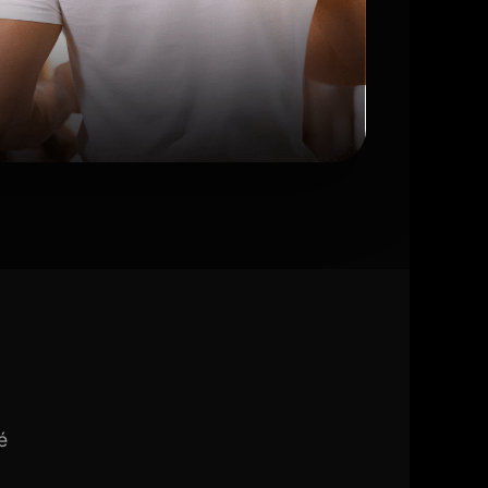
Réserver ma séance
é