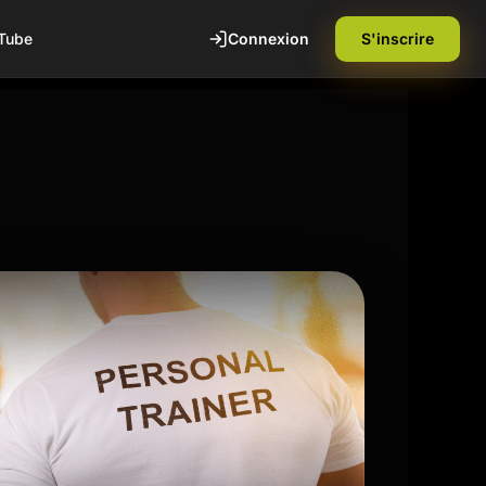
Connexion
S'inscrire
Tube
te
1ère séance offerte
Découvrez nos installations et rencontrez
nos coachs diplômés d'état. Sans
engagement.