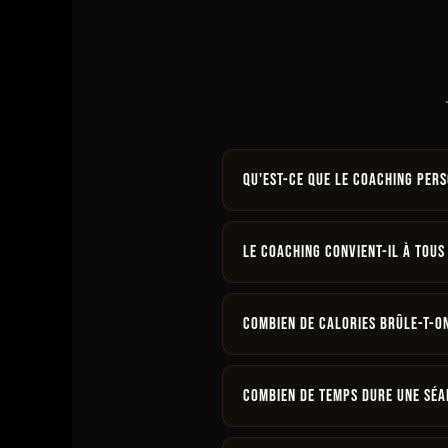
Qu'est-ce que le Coaching Pers
Le
Coaching Personnalisé
e
mesure pour vos objectifs.
V
Le coaching convient-il à tous
Oui, le coaching s'adapte à
séance →
Combien de calories brûle-t-o
Selon votre programme, vou
abonnement →
Combien de temps dure une séa
Les séances de coaching d