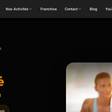
Nos Activités
Franchise
Contact
Blog
You
Toutes les activités
é
Les Mills
Concept
Pôle Santé
ALEOP
Body Pump
Massages
é
Aléop Cardio
Body Attack
Nutritionnis
Aléop Force
Body Combat
Ostéopathe
M
Aléop Fight
Body Balance
Booty Shape
Fitness Kids
oup