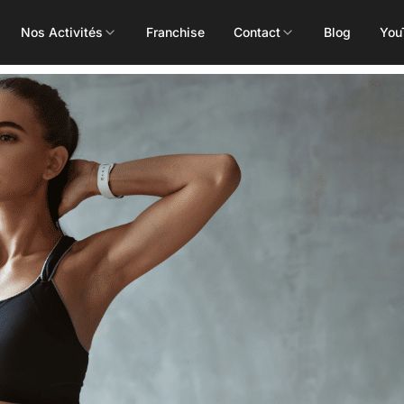
Nos Activités
Franchise
Contact
Blog
You
Toutes les activités
Les Mills
Concept
Pôle Santé
ALEOP
Body Pump
Massages
Aléop Cardio
Body Attack
Nutritionnis
Aléop Force
Body Combat
Ostéopathe
Aléop Fight
Body Balance
Booty Shape
Fitness Kids