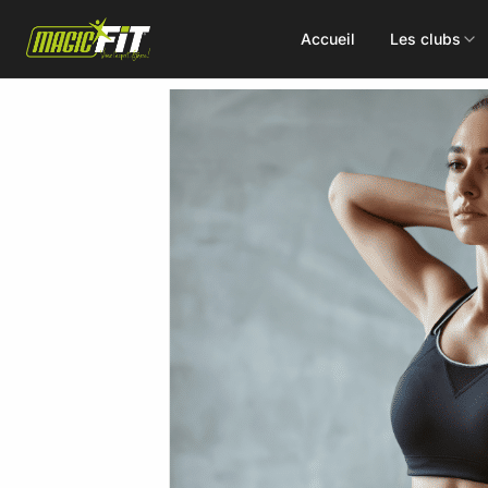
Accueil
Les clubs
DÉCOUVREZ NOS 75 ACTIVITÉS
Cours
Small Group
collectifs
Coaching
Renforcement
Perso
Doux / Yoga
Functional
Combat
Hyrox
Danse
EMS