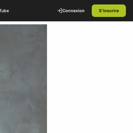
Connexion
S'inscrire
Tube
te
1ère séance offerte
Découvrez nos installations et rencontrez
nos coachs diplômés d'état. Sans
engagement.