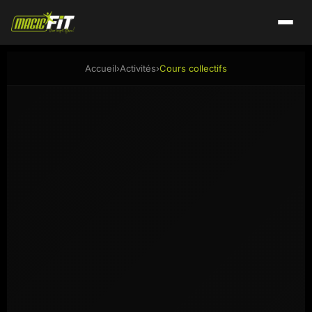
Accueil
›
Activités
›
Cours collectifs