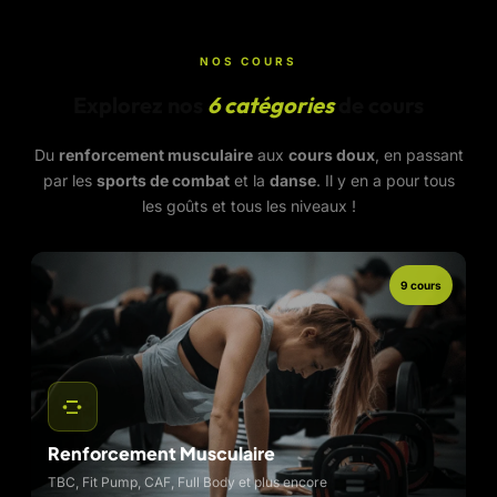
NOS COURS
Explorez nos
6 catégories
de cours
Du
renforcement musculaire
aux
cours doux
, en passant
par les
sports de combat
et la
danse
. Il y en a pour tous
les goûts et tous les niveaux !
9 cours
Renforcement Musculaire
TBC, Fit Pump, CAF, Full Body et plus encore