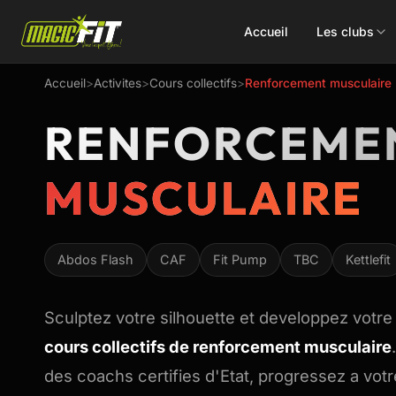
Accueil
Les clubs
Accueil
>
Activites
>
Cours collectifs
>
Renforcement musculaire
DÉCOUVREZ NOS 75 ACTIVITÉS
RENFORCEME
MUSCULAIRE
Cours
Small Group
collectifs
Abdos Flash
CAF
Fit Pump
TBC
Kettlefit
Coaching
Renforcement
Perso
Sculptez votre silhouette et developpez votre
Doux / Yoga
Functional
cours collectifs de renforcement musculaire
Combat
Hyrox
des coachs certifies d'Etat, progressez a vot
Danse
EMS