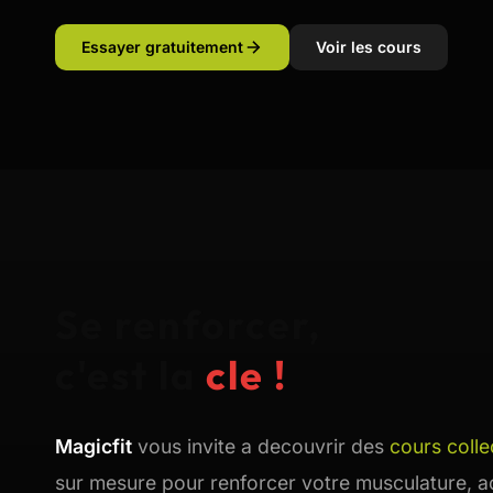
Intensifs
TRX
Essayer gratuitement
Voir les cours
Cardio
Se renforcer,
c'est la
cle !
Magicfit
vous invite a decouvrir des
cours colle
sur mesure pour renforcer votre musculature, ac