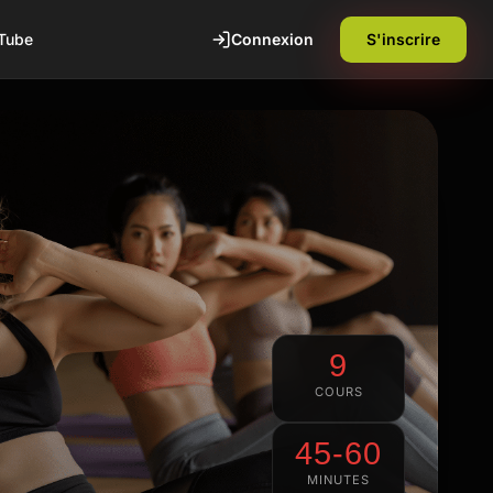
Connexion
S'inscrire
Tube
9
te
1ère séance offerte
COURS
Découvrez nos installations et rencontrez
45-60
nos coachs diplômés d'état. Sans
engagement.
MINUTES