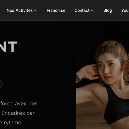
Nos Activités
Franchise
Contact
Blog
You
Toutes les activités
NT
Les Mills
Concept
Pôle Santé
ALEOP
Body Pump
Massages
Aléop Cardio
Body Attack
Nutritionnis
 force avec nos
Aléop Force
Body Combat
Ostéopathe
. Encadres par
Aléop Fight
Body Balance
re rythme.
Booty Shape
Fitness Kids