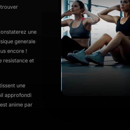
etrouver
 constaterez une
ysique generale
lus encore !
 resistance et
issent une
ail approfondi
 est anime par