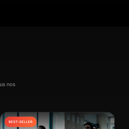
nt
ous nos
BEST-SELLER