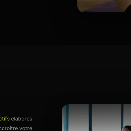
RPM
Power Flow
Zumba Kids
Danse Kids
Boxe Kids
ctifs
elabores
croitre votre