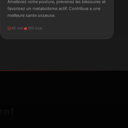
Ameliorez votre posture, prevenez les blessures et
favorisez un metabolisme actif. Contribue a une
meilleure sante osseuse.
45 min
350 kcal
ent