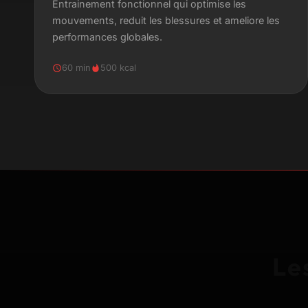
Entrainement fonctionnel qui optimise les
mouvements, reduit les blessures et ameliore les
performances globales.
60 min
500 kcal
Le