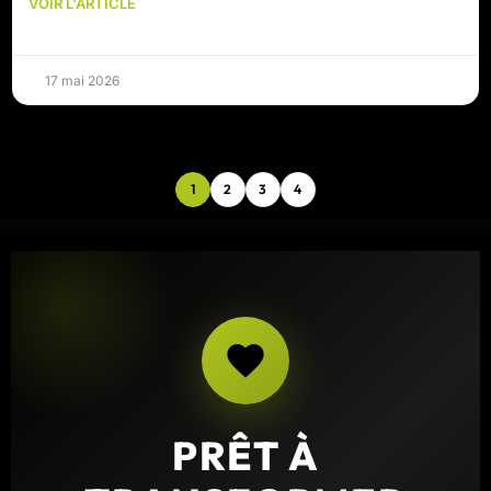
VOIR L'ARTICLE
17 mai 2026
1
2
3
4
PRÊT À