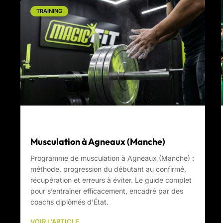
TRAINING
Musculation à Agneaux (Manche)
Programme de musculation à Agneaux (Manche) :
méthode, progression du débutant au confirmé,
récupération et erreurs à éviter. Le guide complet
pour s’entraîner efficacement, encadré par des
coachs diplômés d’État.
VOIR L'ARTICLE