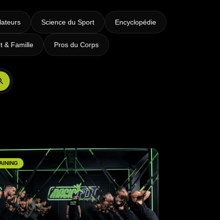
lateurs
Science du Sport
Encyclopédie
t & Famille
Pros du Corps
Réserver ma séance
AINING