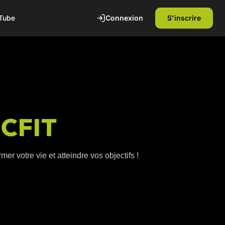
Connexion
S'inscrire
Tube
ICFIT
er votre vie et atteindre vos objectifs !
te
1ère séance offerte
Découvrez nos installations et rencontrez
nos coachs diplômés d'état. Sans
engagement.