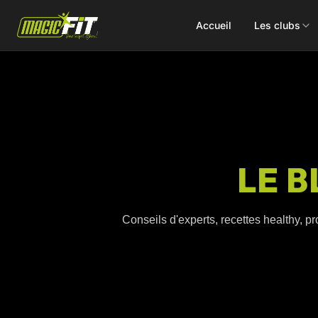
Accueil
Les clubs
DÉCOUVREZ NOS 75 ACTIVITÉS
LE B
Cours
Small Group
collectifs
Coaching
Conseils d'experts, recettes healthy, pr
Renforcement
Perso
Doux / Yoga
Functional
Combat
Hyrox
Danse
EMS