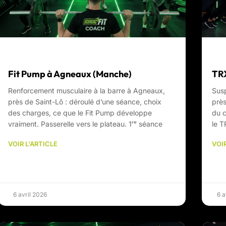
Fit Pump à Agneaux (Manche)
TRX
Renforcement musculaire à la barre à Agneaux,
Susp
près de Saint-Lô : déroulé d’une séance, choix
près
des charges, ce que le Fit Pump développe
du c
vraiment. Passerelle vers le plateau. 1ʳᵉ séance
le T
VOIR L'ARTICLE
VOIR
6 avril 2026
6 a