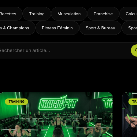
RPM
Power Flow
Recettes
Training
Musculation
Franchise
Calcu
Zumba Kids
es & Champions
Fitness Féminin
Sport & Bureau
Spor
Danse Kids
Boxe Kids
TRAINING
TR