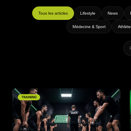
Intensifs
TRX
Tous les articles
Lifestyle
News
Cardio
Médecine & Sport
Athlèt
TRAINING