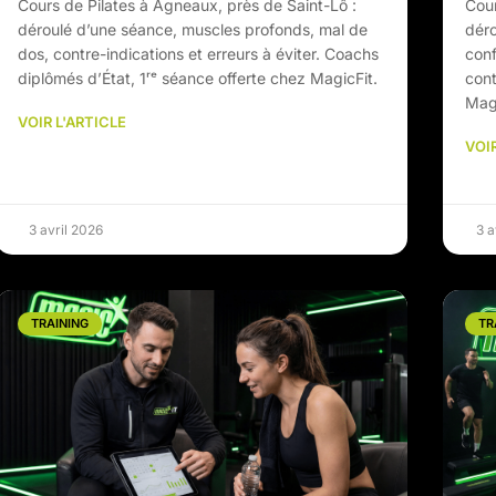
Cours de Pilates à Agneaux, près de Saint-Lô :
Cour
déroulé d’une séance, muscles profonds, mal de
déro
dos, contre-indications et erreurs à éviter. Coachs
conf
diplômés d’État, 1ʳᵉ séance offerte chez MagicFit.
cont
Magi
VOIR L'ARTICLE
VOIR
3 avril 2026
3 a
TRAINING
TR