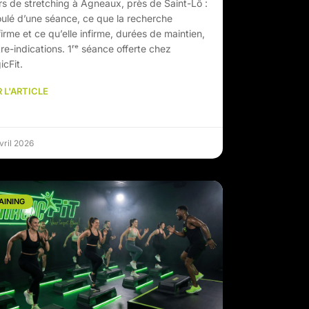
s de stretching à Agneaux, près de Saint-Lô :
ulé d’une séance, ce que la recherche
irme et ce qu’elle infirme, durées de maintien,
re-indications. 1ʳᵉ séance offerte chez
cFit.
 L'ARTICLE
vril 2026
AINING