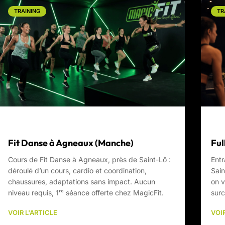
TRAINING
TR
Fit Danse à Agneaux (Manche)
Ful
Cours de Fit Danse à Agneaux, près de Saint-Lô :
Entr
déroulé d’un cours, cardio et coordination,
Sain
chaussures, adaptations sans impact. Aucun
on v
niveau requis, 1ʳᵉ séance offerte chez MagicFit.
surc
VOIR L'ARTICLE
VOIR