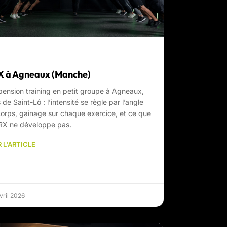
 à Agneaux (Manche)
ension training en petit groupe à Agneaux,
 de Saint-Lô : l’intensité se règle par l’angle
orps, gainage sur chaque exercice, et ce que
RX ne développe pas.
 L'ARTICLE
vril 2026