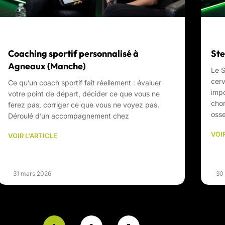
Coaching sportif personnalisé à
Ste
Agneaux (Manche)
Le S
cerv
Ce qu’un coach sportif fait réellement : évaluer
impo
votre point de départ, décider ce que vous ne
chor
ferez pas, corriger ce que vous ne voyez pas.
oss
Déroulé d’un accompagnement chez
VOIR
VOIR L'ARTICLE
31 mars 2026
30