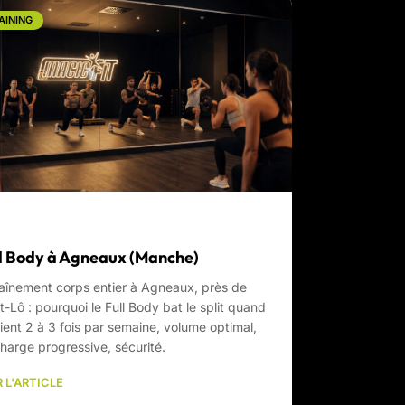
AINING
l Body à Agneaux (Manche)
aînement corps entier à Agneaux, près de
t-Lô : pourquoi le Full Body bat le split quand
ient 2 à 3 fois par semaine, volume optimal,
harge progressive, sécurité.
 L'ARTICLE