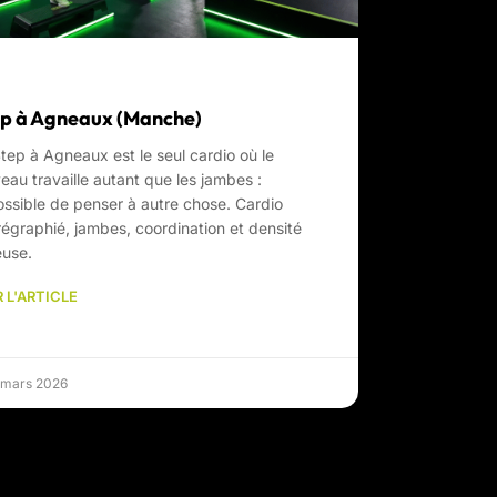
p à Agneaux (Manche)
tep à Agneaux est le seul cardio où le
eau travaille autant que les jambes :
ssible de penser à autre chose. Cardio
égraphié, jambes, coordination et densité
euse.
 L'ARTICLE
 mars 2026