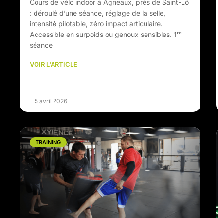
Cours de vélo indoor à Agneaux, près de Saint-Lô
: déroulé d’une séance, réglage de la selle,
intensité pilotable, zéro impact articulaire.
Accessible en surpoids ou genoux sensibles. 1ʳᵉ
séance
VOIR L'ARTICLE
5 avril 2026
TRAINING