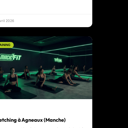
vril 2026
AINING
etching à Agneaux (Manche)