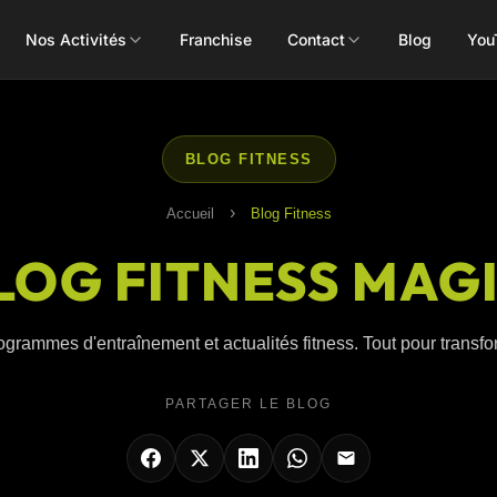
Nos Activités
Franchise
Contact
Blog
You
Toutes les activités
BLOG FITNESS
›
Accueil
Blog Fitness
LOG FITNESS MAG
Les Mills
Concept
Pôle Santé
ALEOP
Body Pump
Massages
ogrammes d'entraînement et actualités fitness. Tout pour transform
Aléop Cardio
Body Attack
Nutritionnis
Aléop Force
PARTAGER LE BLOG
Body Combat
Ostéopathe
Aléop Fight
Body Balance
Booty Shape
Fitness Kids