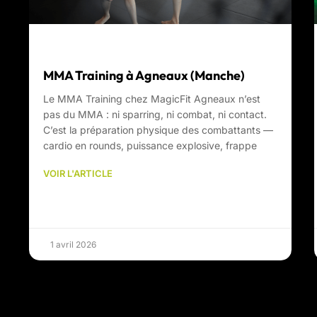
MMA Training à Agneaux (Manche)
Le MMA Training chez MagicFit Agneaux n’est
pas du MMA : ni sparring, ni combat, ni contact.
C’est la préparation physique des combattants —
cardio en rounds, puissance explosive, frappe
VOIR L'ARTICLE
1 avril 2026