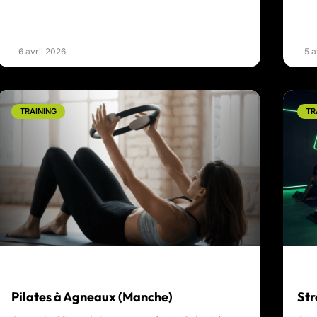
6 avril 2026
5 a
TRAINING
TR
Pilates à Agneaux (Manche)
Str