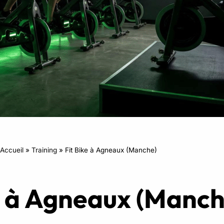
RPM
Power Flow
Zumba Kids
Danse Kids
Boxe Kids
Accueil
»
Training
»
Fit Bike à Agneaux (Manche)
e à Agneaux (Manch