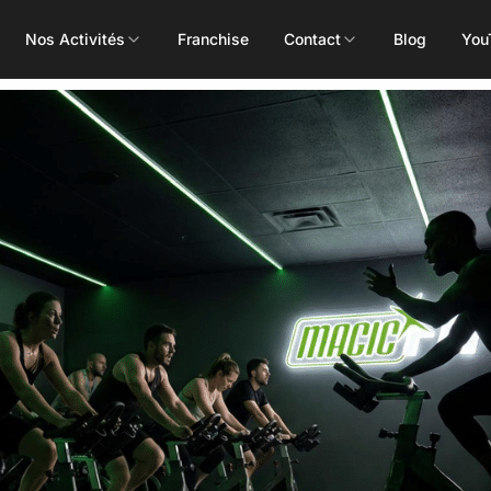
Nos Activités
Franchise
Contact
Blog
You
Toutes les activités
Les Mills
Concept
Pôle Santé
ALEOP
Body Pump
Massages
Aléop Cardio
Body Attack
Nutritionnis
Aléop Force
Body Combat
Ostéopathe
Aléop Fight
Body Balance
Booty Shape
Fitness Kids