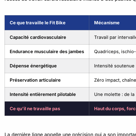
Ce que travaille le Fit Bike
Mécanisme
Capacité cardiovasculaire
Travail par interva
Endurance musculaire des jambes
Quadriceps, ischio-
Dépense énergétique
Intensité soutenue
Préservation articulaire
Zéro impact, chaî
Intensité entièrement pilotable
Une molette : de la 
Ce qu’il ne travaille pas
Haut du corps, for
La dernière ligne appelle une précision qui a son impor