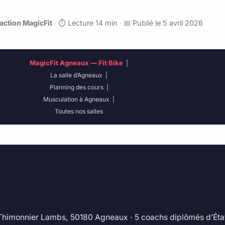
action MagicFit
·
⏱️ Lecture 14 min
·
📅 Publié le 5 avril 2026
MagicFit Agneaux — Fit Bike
|
La salle d’Agneaux
|
Planning des cours
|
Musculation à Agneaux
|
Toutes nos salles
himonnier Lambs, 50180 Agneaux · 5 coachs diplômés d’État · 