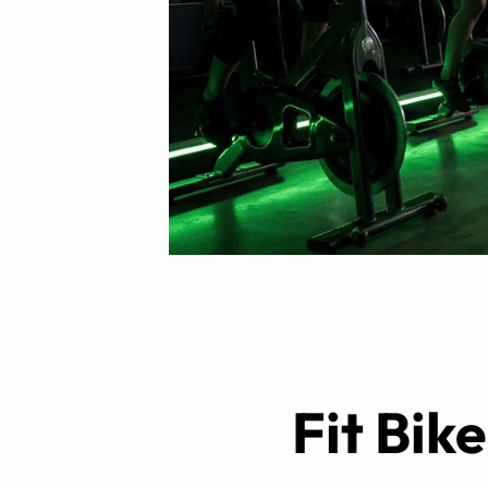
Intensifs
TRX
Cardio
Fit Bik