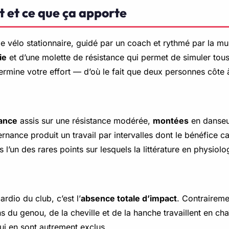
st et ce que ça apporte
e vélo stationnaire, guidé par un coach et rythmé par la musi
ie
et d’une molette de résistance qui permet de simuler tous l
détermine votre effort — d’où le fait que deux personnes côt
ance
assis sur une résistance modérée,
montées
en danseu
nance produit un travail par intervalles dont le bénéfice ca
 l’un des rares points sur lesquels la littérature en physiolo
ardio du club, c’est l’
absence totale d’impact
. Contraireme
ions du genou, de la cheville et de la hanche travaillent en 
qui en sont autrement exclus.