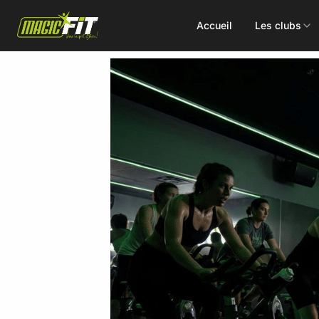
Accueil
Les clubs
DÉCOUVREZ NOS 75 ACTIVITÉS
Cours
Small Group
collectifs
Coaching
Renforcement
Perso
Doux / Yoga
Functional
Combat
Hyrox
Danse
EMS