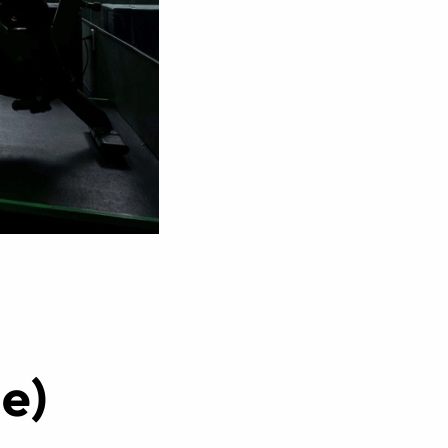
Réserver ma séance
e)