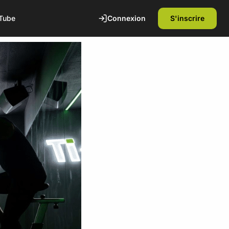
Connexion
S'inscrire
Tube
te
1ère séance offerte
Découvrez nos installations et rencontrez
nos coachs diplômés d'état. Sans
engagement.