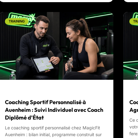
TRAINING
TR
Coaching Sportif Personnalisé à
Coa
Auenheim : Suivi Individuel avec Coach
Ag
Diplômé d’État
Ce q
votr
Le coaching sportif personnalisé chez MagicFit
fere
Auenheim : bilan initial, programme construit sur