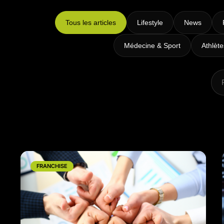
Intensifs
TRX
Tous les articles
Lifestyle
News
Cardio
Médecine & Sport
Athlèt
FRANCHISE