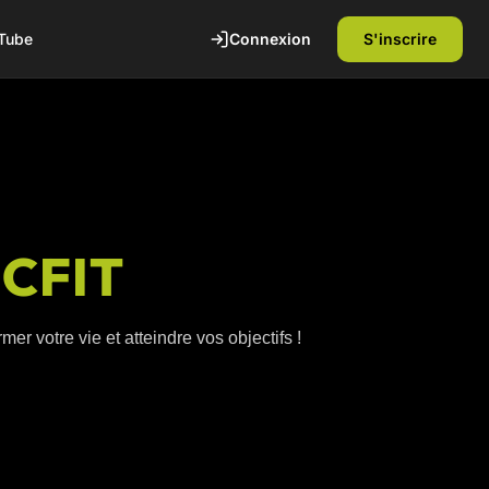
Connexion
S'inscrire
Tube
ICFIT
er votre vie et atteindre vos objectifs !
te
1ère séance offerte
Découvrez nos installations et rencontrez
nos coachs diplômés d'état. Sans
engagement.