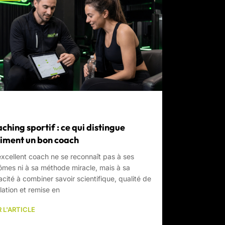
ching sportif : ce qui distingue
iment un bon coach
xcellent coach ne se reconnaît pas à ses
ômes ni à sa méthode miracle, mais à sa
cité à combiner savoir scientifique, qualité de
elation et remise en
 L'ARTICLE