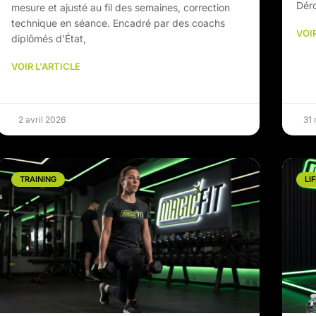
Dér
mesure et ajusté au fil des semaines, correction
technique en séance. Encadré par des coachs
VOIR
diplômés d’État,
VOIR L'ARTICLE
2 avril 2026
31
TRAINING
LI