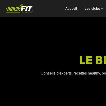
Accueil
Les clubs
DÉCOUVREZ NOS 75 ACTIVITÉS
LE B
Cours
Small Group
collectifs
Coaching
Conseils d'experts, recettes healthy, pr
Renforcement
Perso
Doux / Yoga
Functional
Combat
Hyrox
Danse
EMS