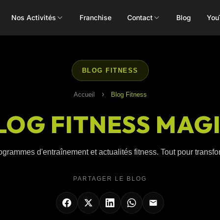
Nos Activités
Franchise
Contact
Blog
You
Toutes les activités
BLOG FITNESS
›
Accueil
Blog Fitness
LOG FITNESS MAG
Les Mills
Concept
Pôle Santé
ALEOP
Body Pump
Massages
ogrammes d'entraînement et actualités fitness. Tout pour transform
Aléop Cardio
Body Attack
Nutritionnis
Aléop Force
PARTAGER LE BLOG
Body Combat
Ostéopathe
Aléop Fight
Body Balance
Booty Shape
Fitness Kids