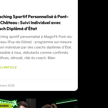
ching Sportif Personnalisé à Pont-
Château : Suivi Individuel avec
ch Diplômé d’État
hing sportif personnalisé à MagicFit Pont-du-
teau (Puy-de-Dôme) : programme sur-mesure
uivi individuel par des coachs diplômés d’État.
ssible à tous, débutants comme confirmés.
fices, déroulé, rôle du coach. Bilan
 L'ARTICLE
 mars 2026
AINING