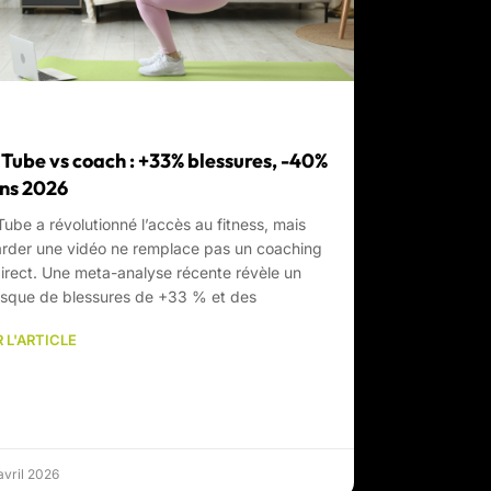
Tube vs coach : +33% blessures, -40%
ns 2026
ube a révolutionné l’accès au fitness, mais
rder une vidéo ne remplace pas un coaching
irect. Une meta-analyse récente révèle un
isque de blessures de +33 % et des
 L'ARTICLE
avril 2026