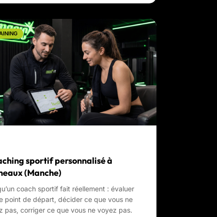
AINING
ching sportif personnalisé à
neaux (Manche)
u’un coach sportif fait réellement : évaluer
e point de départ, décider ce que vous ne
z pas, corriger ce que vous ne voyez pas.