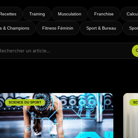
RPM
Power Flow
Recettes
Training
Musculation
Franchise
Calcu
Zumba Kids
es & Champions
Fitness Féminin
Sport & Bureau
Spor
Danse Kids
Boxe Kids
SCIENCE DU SPORT
SC