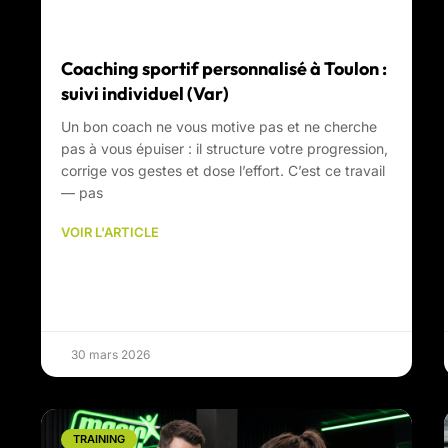
Coaching sportif personnalisé à Toulon :
suivi individuel (Var)
Un bon coach ne vous motive pas et ne cherche
pas à vous épuiser : il structure votre progression,
corrige vos gestes et dose l’effort. C’est ce travail
— pas
VOIR L'ARTICLE
30 mars 2026
TRAINING