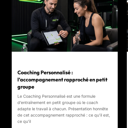
Coaching Personnalisé :
l’accompagnement rapproché en petit
groupe
Le Coaching Personnalisé est une formule
d’entraînement en petit groupe où le coach
adapte le travail à chacun. Présentation honnête
de cet accompagnement rapproché : ce qu’il est,
ce qu’il