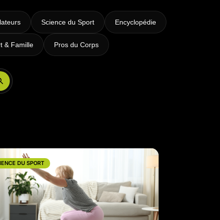
lateurs
Science du Sport
Encyclopédie
t & Famille
Pros du Corps
Réserver ma séance
IENCE DU SPORT