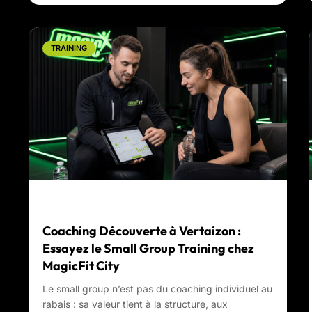
TRAINING
Coaching Découverte à Vertaizon :
Essayez le Small Group Training chez
MagicFit City
Le small group n’est pas du coaching individuel au
rabais : sa valeur tient à la structure, aux