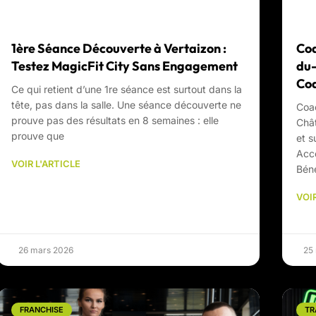
1ère Séance Découverte à Vertaizon :
Coa
Testez MagicFit City Sans Engagement
du-
Coa
Ce qui retient d’une 1re séance est surtout dans la
tête, pas dans la salle. Une séance découverte ne
Coac
prouve pas des résultats en 8 semaines : elle
Châ
prouve que
et s
Acce
VOIR L'ARTICLE
Béné
VOIR
26 mars 2026
25
FRANCHISE
TR