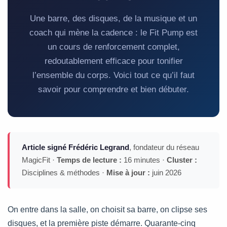
Une barre, des disques, de la musique et un
coach qui mène la cadence : le Fit Pump est
un cours de renforcement complet,
redoutablement efficace pour tonifier
l’ensemble du corps. Voici tout ce qu’il faut
savoir pour comprendre et bien débuter.
Article signé Frédéric Legrand
, fondateur du réseau
MagicFit ·
Temps de lecture :
16 minutes ·
Cluster :
Disciplines & méthodes ·
Mise à jour :
juin 2026
On entre dans la salle, on choisit sa barre, on clipse ses
disques, et la première piste démarre. Quarante-cinq