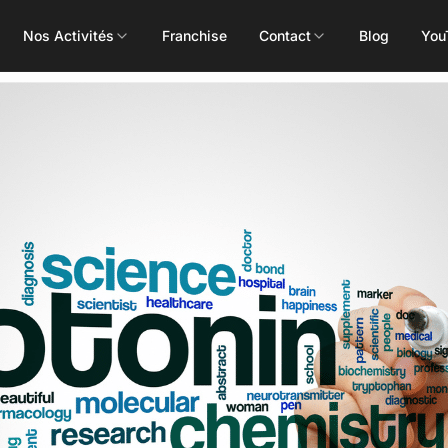
Nos Activités
Franchise
Contact
Blog
You
Toutes les activités
Les Mills
Concept
Pôle Santé
ALEOP
Body Pump
Massages
Aléop Cardio
Body Attack
Nutritionnis
Aléop Force
Body Combat
Ostéopathe
Aléop Fight
Body Balance
Booty Shape
Fitness Kids