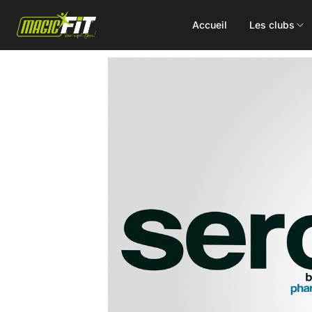
Accueil
Les clubs
DÉCOUVREZ NOS 75 ACTIVITÉS
Cours
Small Group
collectifs
Coaching
Renforcement
Perso
Doux / Yoga
Functional
Combat
Hyrox
Danse
EMS