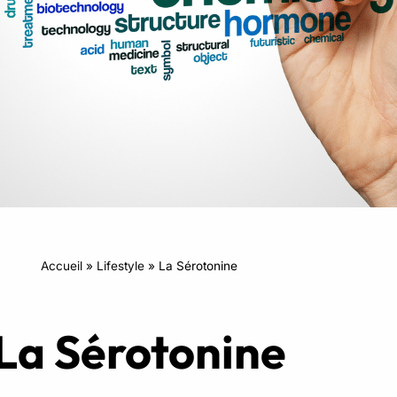
RPM
Power Flow
Zumba Kids
Danse Kids
Boxe Kids
Accueil
»
Lifestyle
»
La Sérotonine
La Sérotonine