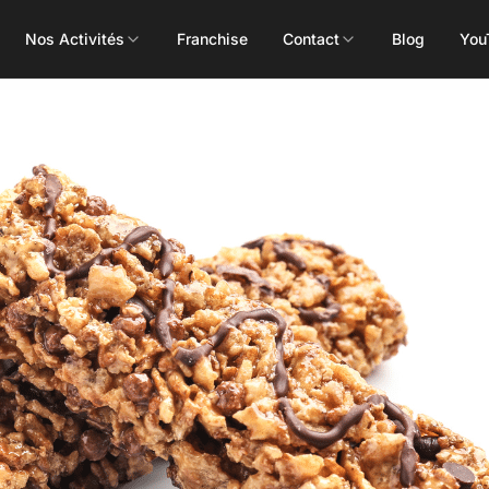
Nos Activités
Franchise
Contact
Blog
You
Toutes les activités
Les Mills
Concept
Pôle Santé
ALEOP
Body Pump
Massages
Aléop Cardio
Body Attack
Nutritionnis
Aléop Force
Body Combat
Ostéopathe
Aléop Fight
Body Balance
Booty Shape
Fitness Kids