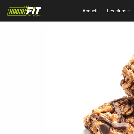
Accueil
Les clubs
DÉCOUVREZ NOS 75 ACTIVITÉS
Cours
Small Group
collectifs
Coaching
Renforcement
Perso
Doux / Yoga
Functional
Combat
Hyrox
Danse
EMS