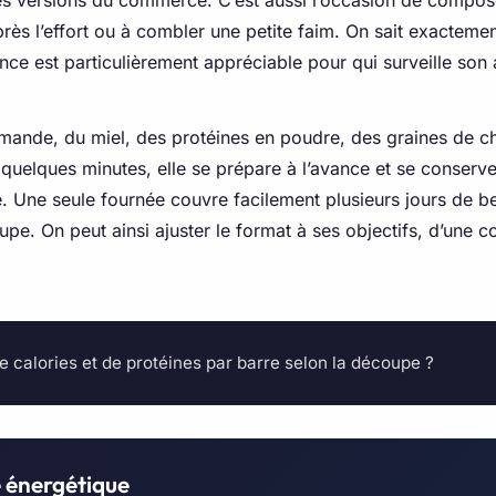
i des versions du commerce. C’est aussi l’occasion de compo
rès l’effort ou à combler une petite faim. On sait exactemen
ence est particulièrement appréciable pour qui surveille son 
amande, du miel, des protéines en poudre, des graines de ch
 quelques minutes, elle se prépare à l’avance et se conserve 
e. Une seule fournée couvre facilement plusieurs jours de be
oupe. On peut ainsi ajuster le format à ses objectifs, d’une c
 calories et de protéines par barre selon la découpe ?
e énergétique