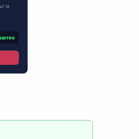
ur la
barres