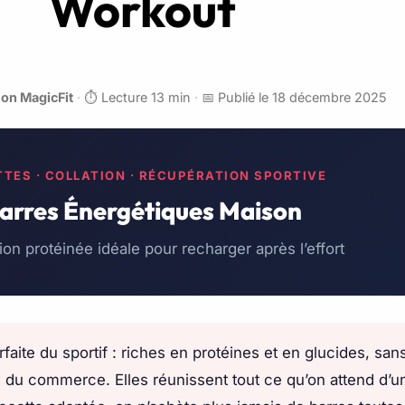
Workout
on MagicFit
·
⏱️ Lecture 13 min
·
📅 Publié le 18 décembre 2025
TES · COLLATION · RÉCUPÉRATION SPORTIVE
arres Énergétiques Maison
tion protéinée idéale pour recharger après l’effort
faite du sportif : riches en protéines et en glucides, sa
du commerce. Elles réunissent tout ce qu’on attend d’un