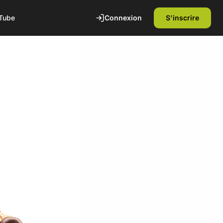
Connexion
S'inscrire
Tube
te
1ère séance offerte
Découvrez nos installations et rencontrez
nos coachs diplômés d'état. Sans
engagement.