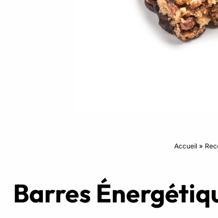
Intensifs
TRX
Cardio
Accueil
»
Rec
Barres Énergétiq