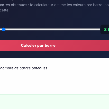
arres obtenues : le calculateur estime les valeurs par barre, po
cette.
8 
Calculer par barre
le nombre de barres obtenues.