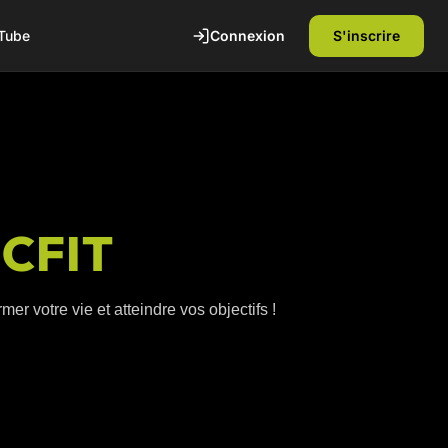
Connexion
S'inscrire
Tube
ICFIT
er votre vie et atteindre vos objectifs !
te
1ère séance offerte
Découvrez nos installations et rencontrez
nos coachs diplômés d'état. Sans
engagement.