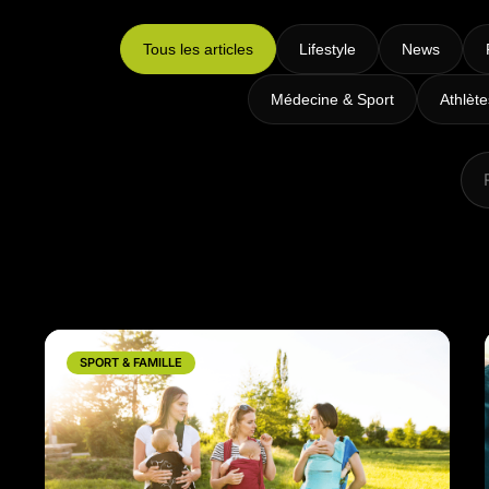
Intensifs
TRX
Tous les articles
Lifestyle
News
Cardio
Médecine & Sport
Athlèt
SPORT & FAMILLE