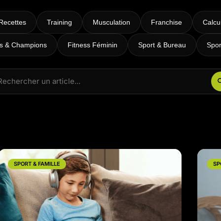
RPM
Power Flow
Recettes
Training
Musculation
Franchise
Calcu
Zumba Kids
es & Champions
Fitness Féminin
Sport & Bureau
Spor
Danse Kids
Boxe Kids
SPORT & FAMILLE
SP