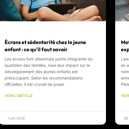
Écrans et sédentarité chez le jeune
Mot
enfant : ce qu’il faut savoir
exp
Les écrans font désormais partie intégrante du
Lais
quotidien des familles, mais leur impact sur le
en a
développement des jeunes enfants est
nom
préoccupant. Selon les recommandations
anné
officielles, il est crucial de poser
Pikle
VOIR L'ARTICLE
VOIR
1 juin 2026
28