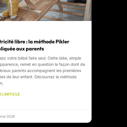
ricité libre : la méthode Pikler
liquée aux parents
sez votre bébé faire seul. Cette idée, simple
pparence, remet en question la façon dont de
breux parents accompagnent les premières
es de leur enfant. Découvrez la méthode
r,
 L'ARTICLE
 mai 2026