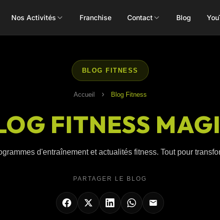
Nos Activités
Franchise
Contact
Blog
You
Toutes les activités
BLOG FITNESS
›
Accueil
Blog Fitness
LOG FITNESS MAG
Les Mills
Concept
Pôle Santé
ALEOP
Body Pump
Massages
ogrammes d'entraînement et actualités fitness. Tout pour transform
Aléop Cardio
Body Attack
Nutritionnis
Aléop Force
PARTAGER LE BLOG
Body Combat
Ostéopathe
Aléop Fight
Body Balance
Booty Shape
Fitness Kids