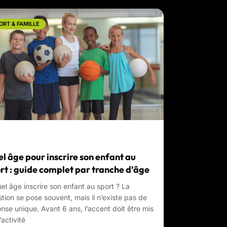
ORT & FAMILLE
l âge pour inscrire son enfant au
rt : guide complet par tranche d’âge
el âge inscrire son enfant au sport ? La
tion se pose souvent, mais il n’existe pas de
nse unique. Avant 6 ans, l’accent doit être mis
’activité