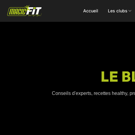
Accueil
Les clubs
DÉCOUVREZ NOS 75 ACTIVITÉS
LE B
Cours
Small Group
collectifs
Coaching
Conseils d'experts, recettes healthy, pr
Renforcement
Perso
Doux / Yoga
Functional
Combat
Hyrox
Danse
EMS