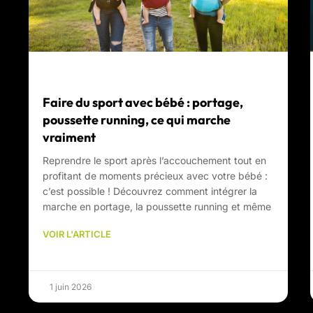
Faire du sport avec bébé : portage,
poussette running, ce qui marche
vraiment
Reprendre le sport après l’accouchement tout en
profitant de moments précieux avec votre bébé :
c’est possible ! Découvrez comment intégrer la
marche en portage, la poussette running et même
VOIR L'ARTICLE
1 juin 2026