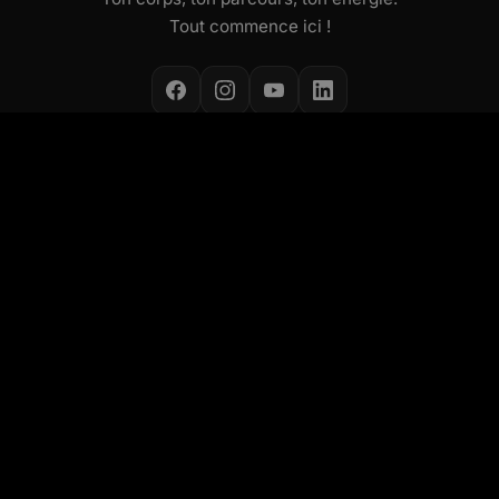
Tout commence ici !
NOS ACTIVITÉS
Cours collectifs
Small Group Coaching
Concept Les Mills
Concept ALEOP
Pôle Santé
Fitness Kids