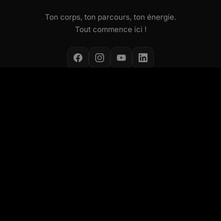
Ton corps, ton parcours, ton énergie.
Tout commence ici !
NOS ACTIVITÉS
Cours collectifs
Small Group Coaching
Concept Les Mills
Concept ALEOP
Pôle Santé
Fitness Kids