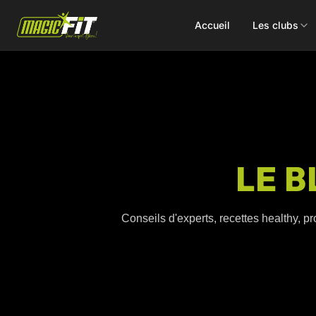
Accueil
Les clubs
DÉCOUVREZ NOS 75 ACTIVITÉS
LE B
Cours
Small Group
collectifs
Coaching
Conseils d'experts, recettes healthy, pr
Renforcement
Perso
Doux / Yoga
Functional
Combat
Hyrox
Danse
EMS