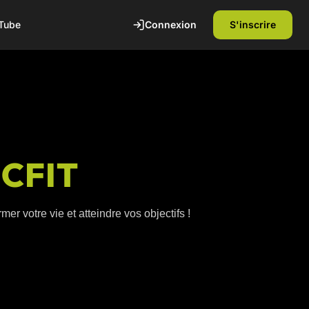
Connexion
S'inscrire
Tube
ICFIT
er votre vie et atteindre vos objectifs !
te
1ère séance offerte
Découvrez nos installations et rencontrez
nos coachs diplômés d'état. Sans
engagement.