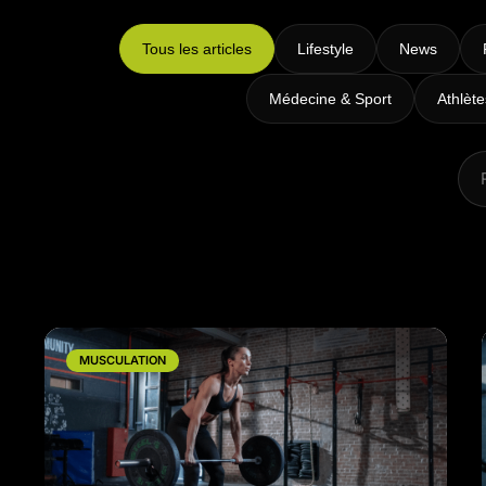
Intensifs
TRX
Tous les articles
Lifestyle
News
Cardio
Médecine & Sport
Athlèt
MUSCULATION