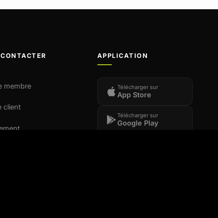
 CONTACTER
APPLICATION
e membre
Télécharger sur
App Store
 client
Télécharger sur
Google Play
tement
t franchise