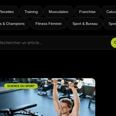
RPM
Power Flow
Recettes
Training
Musculation
Franchise
Calcu
Zumba Kids
es & Champions
Fitness Féminin
Sport & Bureau
Spor
Danse Kids
Boxe Kids
SCIENCE DU SPORT