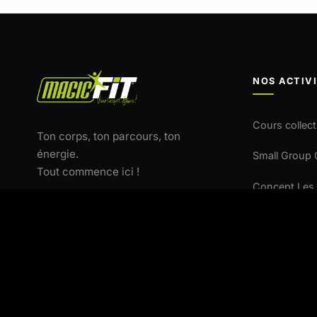
NOS ACTIV
Cours collect
Ton corps, ton parcours, ton
énergie.
Small Group
Tout commence ici !
Concept Les 
Concept AL
Pôle Santé
Fitness Kids