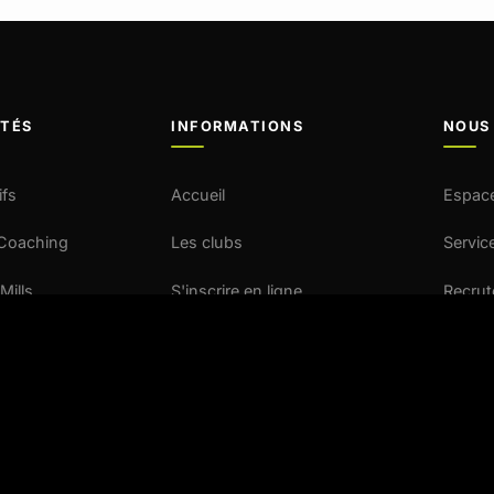
ITÉS
INFORMATIONS
NOUS
ifs
Accueil
Espac
 Coaching
Les clubs
Service
Mills
S'inscrire en ligne
Recru
EOP
Nos activités
Contac
Le blog
Presse
Franchise