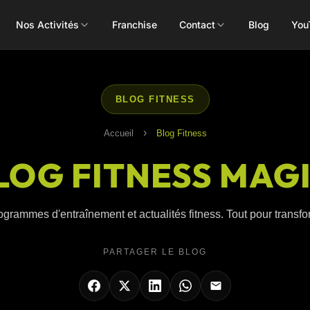
Nos Activités
Franchise
Contact
Blog
You
Toutes les activités
BLOG FITNESS
›
Accueil
Blog Fitness
LOG FITNESS MAG
Les Mills
Concept
Pôle Santé
ALEOP
Body Pump
Massages
ogrammes d'entraînement et actualités fitness. Tout pour transform
Aléop Cardio
Body Attack
Nutritionnis
Aléop Force
PARTAGER LE BLOG
Body Combat
Ostéopathe
Aléop Fight
Body Balance
Booty Shape
Fitness Kids