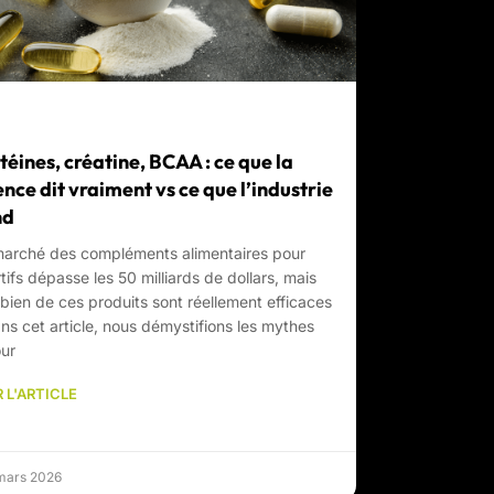
téines, créatine, BCAA : ce que la
ence dit vraiment vs ce que l’industrie
nd
marché des compléments alimentaires pour
tifs dépasse les 50 milliards de dollars, mais
ien de ces produits sont réellement efficaces
ns cet article, nous démystifions les mythes
ur
 L'ARTICLE
 mars 2026