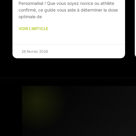
Personnalisé ! Que vous soyez novice ou athlète
confirmé, ce guide vous aide à déterminer la dose
optimale de
VOIR L'ARTICLE
26 février 2026