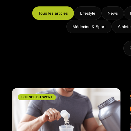
Intensifs
TRX
Tous les articles
Lifestyle
News
Cardio
Médecine & Sport
Athlèt
SCIENCE DU SPORT