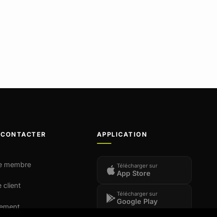
 CONTACTER
APPLICATION
e membre
Télécharger sur
App Store
 client
Télécharger sur
Google Play
tement