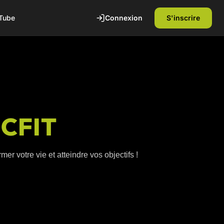
Connexion
S'inscrire
Tube
ICFIT
er votre vie et atteindre vos objectifs !
te
1ère séance offerte
Découvrez nos installations et rencontrez
nos coachs diplômés d'état. Sans
engagement.