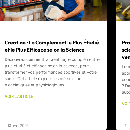
Créatine : Le Complément le Plus Étudié
Pro
et le Plus Efficace selon la Science
sci
ve
Découvrez comment la créatine, le complément le
plus étudié et efficace selon la science, peut
Le 
transformer vos performances sportives et votre
spor
santé. Cet article explore les mécanismes
comb
biochimiques et physiologiques
? Da
auto
VOIR L'ARTICLE
VOIR
13 avril 2026
11