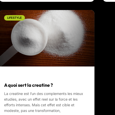
LIFESTYLE
A quoi sert la creatine ?
La creatine est l’un des complements les mieux
etudies, avec un effet reel sur la force et les
efforts intenses. Mais cet effet est cible et
modeste, pas une transformation,