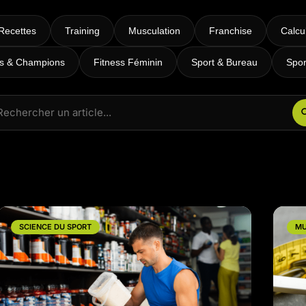
RPM
Power Flow
Recettes
Training
Musculation
Franchise
Calcu
Zumba Kids
es & Champions
Fitness Féminin
Sport & Bureau
Spor
Danse Kids
Boxe Kids
SCIENCE DU SPORT
MU