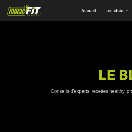
Accueil
Les clubs
DÉCOUVREZ NOS 75 ACTIVITÉS
LE B
Cours
Small Group
collectifs
Coaching
Conseils d'experts, recettes healthy, pr
Renforcement
Perso
Doux / Yoga
Functional
Combat
Hyrox
Danse
EMS