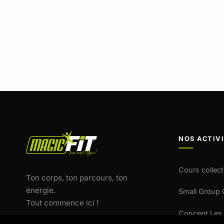
NOS ACTIV
Cours collect
Ton corps, ton parcours, ton
énergie.
Small Group
Tout commence ici !
Concept Les 