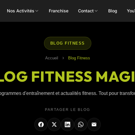
Nos Activités
Franchise
Contact
Blog
You
Toutes les activités
BLOG FITNESS
›
Accueil
Blog Fitness
LOG FITNESS MAG
Les Mills
Concept
Pôle Santé
ALEOP
Body Pump
Massages
ogrammes d'entraînement et actualités fitness. Tout pour transform
Aléop Cardio
Body Attack
Nutritionnis
Aléop Force
PARTAGER LE BLOG
Body Combat
Ostéopathe
Aléop Fight
Body Balance
Booty Shape
Fitness Kids