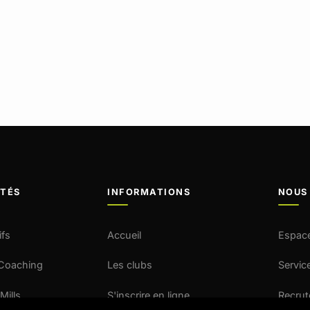
ITÉS
INFORMATIONS
NOUS
ifs
Accueil
Espac
 Coaching
Les clubs
Service
Mills
S'inscrire en ligne
Recru