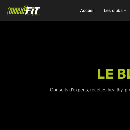
Accueil
Les clubs
DÉCOUVREZ NOS 75 ACTIVITÉS
LE B
Cours
Small Group
collectifs
Coaching
Conseils d'experts, recettes healthy, pr
Renforcement
Perso
Doux / Yoga
Functional
Combat
Hyrox
Danse
EMS