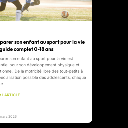
parer son enfant au sport pour la vie
e guide complet 0-18 ans
arer son enfant au sport pour la vie est
ntiel pour son développement physique et
ionnel. De la motricité libre des tout-petits à
pécialisation possible des adolescents, chaque
pe
 L'ARTICLE
 mars 2026