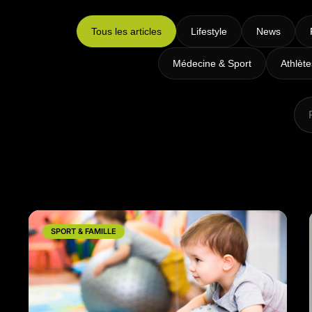
Intensifs
TRX
Tous les articles
Lifestyle
News
Cardio
Médecine & Sport
Athlèt
SPORT & FAMILLE