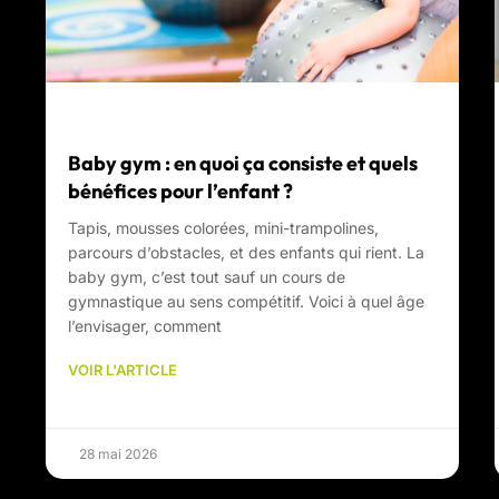
Baby gym : en quoi ça consiste et quels
bénéfices pour l’enfant ?
Tapis, mousses colorées, mini-trampolines,
parcours d’obstacles, et des enfants qui rient. La
baby gym, c’est tout sauf un cours de
gymnastique au sens compétitif. Voici à quel âge
l’envisager, comment
VOIR L'ARTICLE
28 mai 2026