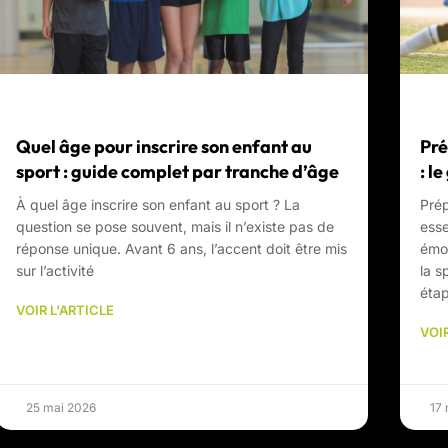
Quel âge pour inscrire son enfant au
Pré
sport : guide complet par tranche d’âge
: l
À quel âge inscrire son enfant au sport ? La
Prép
question se pose souvent, mais il n’existe pas de
esse
réponse unique. Avant 6 ans, l’accent doit être mis
émot
sur l’activité
la s
éta
VOIR L'ARTICLE
VOIR
25 mai 2026
17