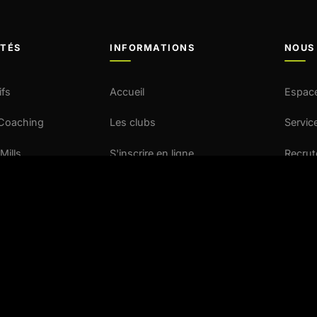
ITÉS
INFORMATIONS
NOUS
ifs
Accueil
Espac
 Coaching
Les clubs
Service
Mills
S'inscrire en ligne
Recru
EOP
Nos activités
Contac
Le blog
Presse
Franchise