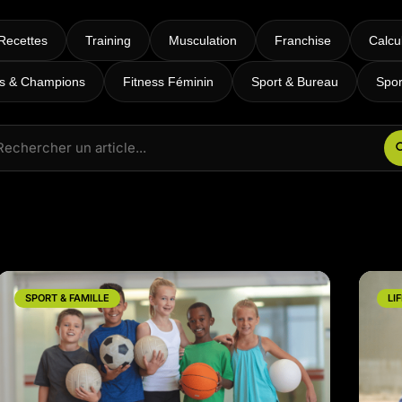
RPM
Power Flow
Recettes
Training
Musculation
Franchise
Calcu
Zumba Kids
es & Champions
Fitness Féminin
Sport & Bureau
Spor
Danse Kids
Boxe Kids
SPORT & FAMILLE
LI