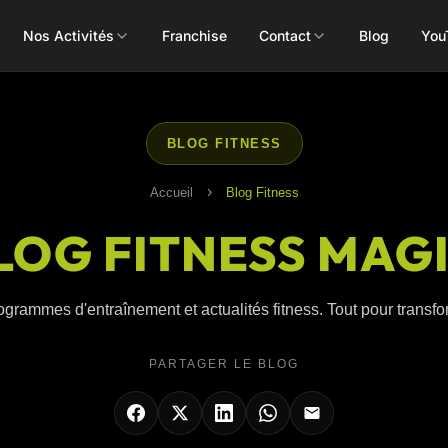
Nos Activités
Franchise
Contact
Blog
You
Toutes les activités
BLOG FITNESS
›
Accueil
Blog Fitness
LOG FITNESS MAG
Les Mills
Concept
Pôle Santé
ALEOP
Body Pump
Massages
ogrammes d'entraînement et actualités fitness. Tout pour transform
Aléop Cardio
Body Attack
Nutritionnis
Aléop Force
PARTAGER LE BLOG
Body Combat
Ostéopathe
Aléop Fight
Body Balance
Booty Shape
Fitness Kids