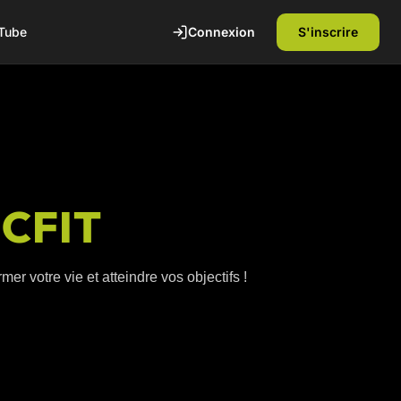
Connexion
S'inscrire
Tube
ICFIT
er votre vie et atteindre vos objectifs !
te
1ère séance offerte
Découvrez nos installations et rencontrez
nos coachs diplômés d'état. Sans
engagement.