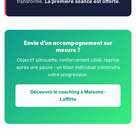
transforme.
La première séance est offerte.
Envie d’un accompagnement sur
mesure ?
Objectif silhouette, renforcement ciblé, reprise
après une pause : un bilan individuel construira
votre progression.
Découvrir le coaching à Maisons-
Laffitte