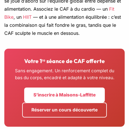
se joue d’abord sur l’équilibre global entre dépense et
alimentation. Associez le CAF à du cardio — un
Fit
Bike
, un
HIIT
— et à une alimentation équilibrée : c’est
la combinaison qui fait fondre le gras, tandis que le
CAF sculpte le muscle en dessous.
Votre 1ʳᵉ séance de CAF offerte
Sans engagement. Un renforcement complet du
bas du corps, encadré et adapté à votre niveau.
S’inscrire à Maisons-Laffitte
Réserver un cours découverte