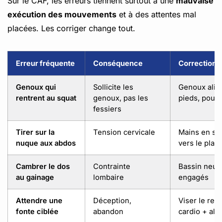
Sur le CAF, les erreurs tiennent surtout à une
mauvaise
exécution des mouvements
et à des attentes mal
placées. Les corriger change tout.
Erreur fréquente
Conséquence
Correction
Genoux qui
Sollicite les
Genoux alig
rentrent au squat
genoux, pas les
pieds, pous
fessiers
Tirer sur la
Tension cervicale
Mains en sou
nuque aux abdos
vers le plaf
Cambrer le dos
Contrainte
Bassin neut
au gainage
lombaire
engagés
Attendre une
Déception,
Viser le re
fonte ciblée
abandon
cardio + ali