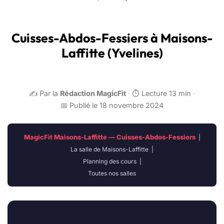
Cuisses-Abdos-Fessiers à Maisons-
Laffitte (Yvelines)
✍️ Par la
Rédaction MagicFit
·
⏱️ Lecture 13 min
·
📅 Publié le 18 novembre 2024
MagicFit Maisons-Laffitte — Cuisses-Abdos-Fessiers
|
La salle de Maisons-Laffitte
|
Planning des cours
|
Toutes nos salles