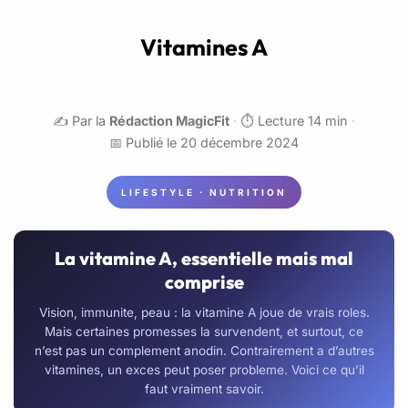
Vitamines A
✍️ Par la
Rédaction MagicFit
·
⏱️ Lecture 14 min
·
📅 Publié le 20 décembre 2024
LIFESTYLE · NUTRITION
La vitamine A, essentielle mais mal
comprise
Vision, immunite, peau : la vitamine A joue de vrais roles.
Mais certaines promesses la survendent, et surtout, ce
n’est pas un complement anodin. Contrairement a d’autres
vitamines, un exces peut poser probleme. Voici ce qu’il
faut vraiment savoir.