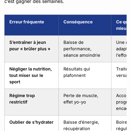
c’est gagner des semaines.
Erreur fréquente
Conséquence
Ce qui
mieux
S’entraîner à jeun
Baisse de
Une col
pour « brûler plus »
performance,
adapté
séance amoindrie
l’effort
Négliger la nutrition,
Résultats qui
Traiter
tout miser sur le
plafonnent
versant
sport
Régime trop
Perte de muscle,
Accom
restrictif
effet yo-yo
progres
encadr
Oublier de s’hydrater
Baisse d’énergie,
Boire
récupération
réguli