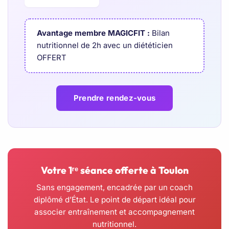
Avantage membre MAGICFIT :
Bilan
nutritionnel de 2h avec un diététicien
OFFERT
Prendre rendez-vous
Votre 1ʳᵉ séance offerte à Toulon
Sans engagement, encadrée par un coach
diplômé d’État. Le point de départ idéal pour
associer entraînement et accompagnement
nutritionnel.