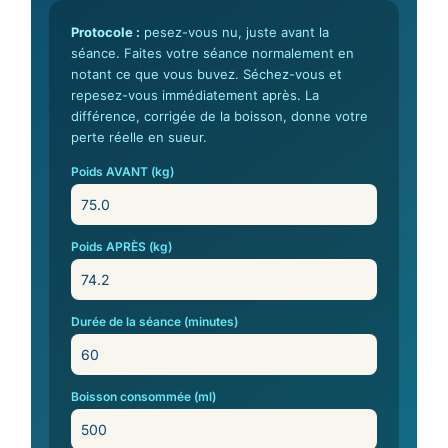
Protocole :
pesez-vous nu, juste avant la
séance. Faites votre séance normalement en
notant ce que vous buvez. Séchez-vous et
repesez-vous immédiatement après. La
différence, corrigée de la boisson, donne votre
perte réelle en sueur.
Poids AVANT (kg)
Poids APRÈS (kg)
Durée de la séance (minutes)
Boisson consommée (ml)