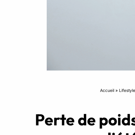
Intensifs
TRX
Cardio
Accueil
»
Lifestyl
Perte de poids