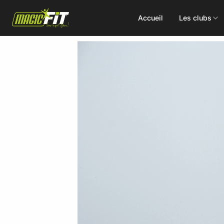
Accueil
Les clubs
DÉCOUVREZ NOS 75 ACTIVITÉS
Cours
Small Group
collectifs
Coaching
Renforcement
Perso
Doux / Yoga
Functional
Combat
Hyrox
Danse
EMS