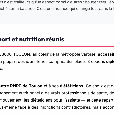
ids n’est d’ailleurs qu’un aspect parmi d’autres : bouger régul
fiché sur la balance. C’est une nuance qui change tout dans l
ort et nutrition réunis
h, 83000 TOULON, au cœur de la métropole varoise,
accessi
a plupart des jours fériés compris. Sur place, 8 coachs
dip
é.
ntre RNPC de Toulon
et à ses
diététiciens
. Ce choix est d
gnement nutritionnel à de vrais professionnels de santé, don
ement, les diététiciens pour l’assiette — et cette répartit
ous-même face à des injonctions contradictoires, mais acco