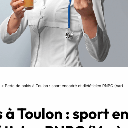
RPM
Power Flow
Zumba Kids
Danse Kids
Boxe Kids
e
»
Perte de poids à Toulon : sport encadré et diététicien RNPC (Var)
 à Toulon : sport e