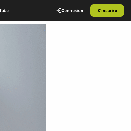
Connexion
S'inscrire
Tube
te
1ère séance offerte
Découvrez nos installations et rencontrez
nos coachs diplômés d'état. Sans
engagement.