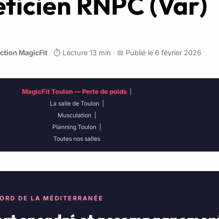
éticien RNPC (Var)
ction MagicFit
·
⏱️ Lecture 13 min
·
📅 Publié le 6 février 2026
MagicFit Toulon — Perte de poids
|
La salle de Toulon
|
Musculation
|
Planning Toulon
|
Toutes nos salles
BORD DE LA MÉDITERRANÉE