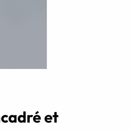
Réserver ma séance
ncadré et