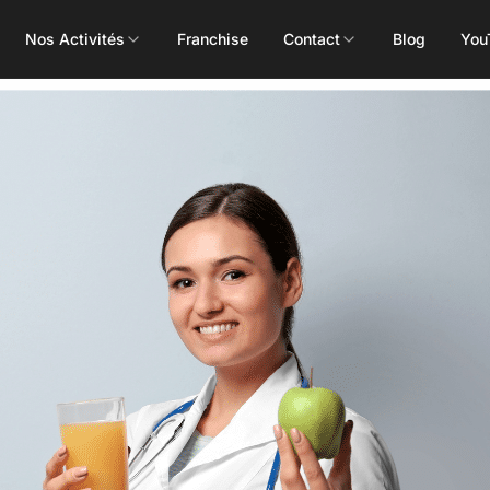
Nos Activités
Franchise
Contact
Blog
You
Toutes les activités
Les Mills
Concept
Pôle Santé
ALEOP
Body Pump
Massages
Aléop Cardio
Body Attack
Nutritionnis
Aléop Force
Body Combat
Ostéopathe
Aléop Fight
Body Balance
Booty Shape
Fitness Kids