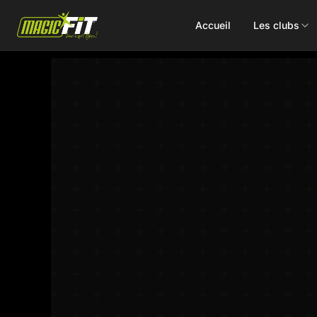
Accueil
Les clubs
DÉCOUVREZ NOS 75 ACTIVITÉS
Cours
Small Group
collectifs
Coaching
Renforcement
Perso
Doux / Yoga
Functional
Combat
Hyrox
Danse
EMS