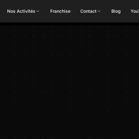
Nos Activités
Franchise
Contact
Blog
You
Toutes les activités
Les Mills
Concept
Pôle Santé
ALEOP
Body Pump
Massages
Aléop Cardio
Body Attack
Nutritionnis
Aléop Force
Body Combat
Ostéopathe
Aléop Fight
Body Balance
Booty Shape
Fitness Kids