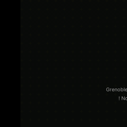
Grenoble,
! N