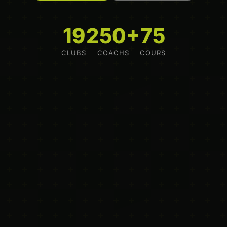
19
250+
75
CLUBS
COACHS
COURS