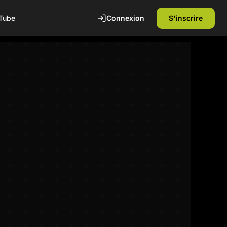
Connexion
S'inscrire
Tube
te
1ère séance offerte
Découvrez nos installations et rencontrez
nos coachs diplômés d'état. Sans
engagement.