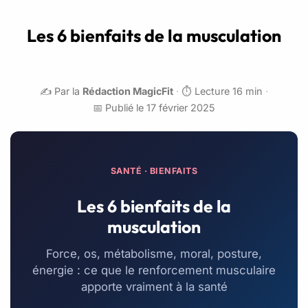
Les 6 bienfaits de la musculation
✍️ Par la
Rédaction MagicFit
·
⏱️ Lecture 16 min
·
📅 Publié le 17 février 2025
SANTÉ · BIENFAITS
Les 6 bienfaits de la
musculation
Force, os, métabolisme, moral, posture,
énergie : ce que le renforcement musculaire
apporte vraiment à la santé