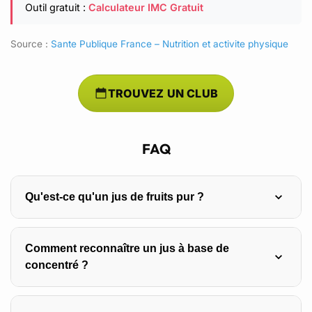
Outil gratuit :
Calculateur IMC Gratuit
Source :
Sante Publique France – Nutrition et activite physique
TROUVEZ UN CLUB
FAQ
Qu'est-ce qu'un jus de fruits pur ?
Un jus de fruits pur est obtenu directement du fruit sans
Comment reconnaître un jus à base de
ajout d’eau, de sucre ou de conservateurs, conservant
concentré ?
ainsi toutes ses vitamines et minéraux.