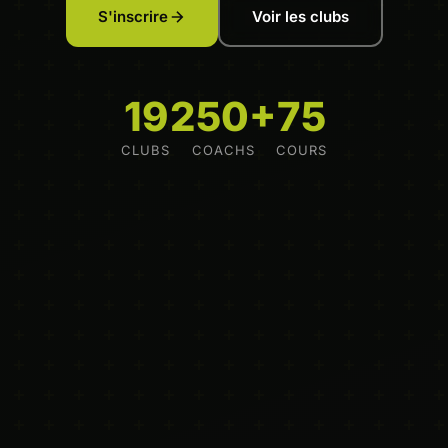
S'inscrire
Voir les clubs
19
250+
75
CLUBS
COACHS
COURS