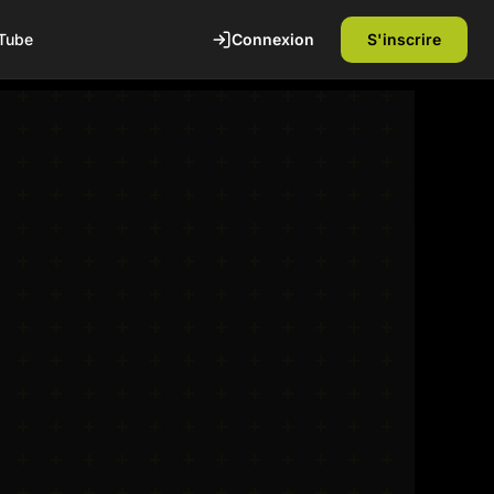
Connexion
S'inscrire
Tube
te
1ère séance offerte
Découvrez nos installations et rencontrez
nos coachs diplômés d'état. Sans
engagement.