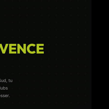
OVENCE
ud, tu
lubs
sser.