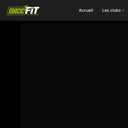
Accueil
Les clubs
DÉCOUVREZ NOS 75 ACTIVITÉS
Cours
Small Group
collectifs
Coaching
Renforcement
Perso
Doux / Yoga
Functional
Combat
Hyrox
Danse
EMS