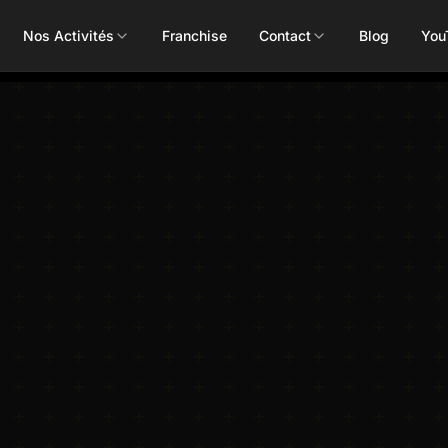
Nos Activités
Franchise
Contact
Blog
You
Toutes les activités
Les Mills
Concept
Pôle Santé
ALEOP
Body Pump
Massages
Aléop Cardio
Body Attack
Nutritionnis
Aléop Force
Body Combat
Ostéopathe
Aléop Fight
Body Balance
Booty Shape
Fitness Kids