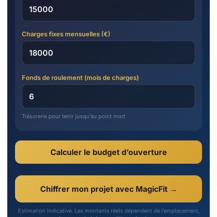
Charges fixes mensuelles (€)
Fonds de roulement (mois de charges)
Trésorerie pour tenir jusqu’au point mort
Calculer le budget d’ouverture
Chiffrer mon projet avec MagicFit →
Estimation indicative. Les montants réels dépendent de l’emplacement,