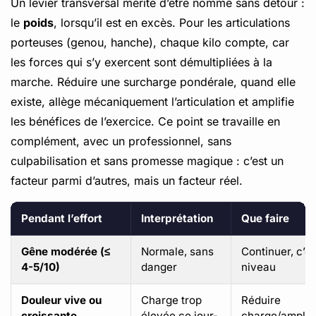
Un levier transversal mérite d’être nommé sans détour :
le
poids
, lorsqu’il est en excès. Pour les articulations
porteuses (genou, hanche), chaque kilo compte, car
les forces qui s’y exercent sont démultipliées à la
marche. Réduire une surcharge pondérale, quand elle
existe, allège mécaniquement l’articulation et amplifie
les bénéfices de l’exercice. Ce point se travaille en
complément, avec un professionnel, sans
culpabilisation et sans promesse magique : c’est un
facteur parmi d’autres, mais un facteur réel.
Pendant l’effort
Interprétation
Que faire
Gêne modérée (≤
Normale, sans
Continuer, c’es
4-5/10)
danger
niveau
Douleur vive ou
Charge trop
Réduire
croissante
élevée ce jour-
charge/amplit