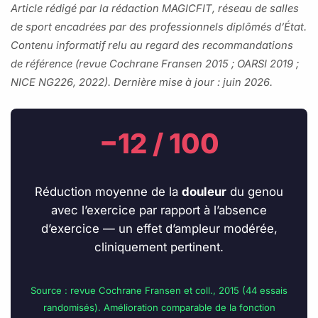
Article rédigé par la rédaction MAGICFIT, réseau de salles
de sport encadrées par des professionnels diplômés d’État.
Contenu informatif relu au regard des recommandations
de référence (revue Cochrane Fransen 2015 ; OARSI 2019 ;
NICE NG226, 2022). Dernière mise à jour : juin 2026.
−12 / 100
Réduction moyenne de la
douleur
du genou
avec l’exercice par rapport à l’absence
d’exercice — un effet d’ampleur modérée,
cliniquement pertinent.
Source : revue Cochrane Fransen et coll., 2015 (44 essais
randomisés). Amélioration comparable de la fonction