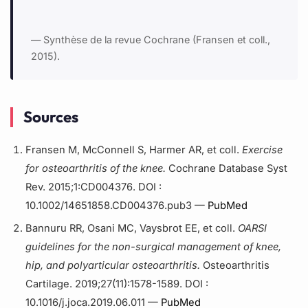
— Synthèse de la revue Cochrane (Fransen et coll.,
2015).
Sources
Fransen M, McConnell S, Harmer AR, et coll.
Exercise
for osteoarthritis of the knee.
Cochrane Database Syst
Rev. 2015;1:CD004376. DOI :
10.1002/14651858.CD004376.pub3 —
PubMed
Bannuru RR, Osani MC, Vaysbrot EE, et coll.
OARSI
guidelines for the non-surgical management of knee,
hip, and polyarticular osteoarthritis.
Osteoarthritis
Cartilage. 2019;27(11):1578-1589. DOI :
10.1016/j.joca.2019.06.011 —
PubMed