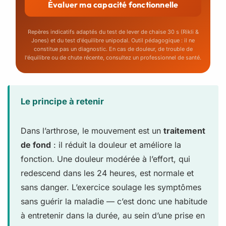
Évaluer ma capacité fonctionnelle
Repères indicatifs adaptés du test de lever de chaise 30 s (Rikli &
Jones) et du test d'équilibre unipodal. Outil pédagogique : il ne
constitue pas un diagnostic. En cas de douleur, de trouble de
l'équilibre ou de chute récente, consultez un professionnel de santé.
Le principe à retenir
Dans l’arthrose, le mouvement est un
traitement
de fond
: il réduit la douleur et améliore la
fonction. Une douleur modérée à l’effort, qui
redescend dans les 24 heures, est normale et
sans danger. L’exercice soulage les symptômes
sans guérir la maladie — c’est donc une habitude
à entretenir dans la durée, au sein d’une prise en