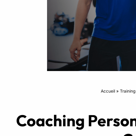
Intensifs
TRX
Cardio
Accueil
»
Training
Coaching Person