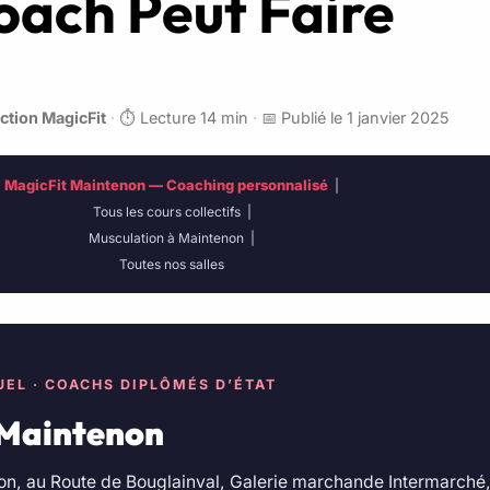
oach Peut Faire
ction MagicFit
·
⏱️ Lecture 14 min
·
📅 Publié le 1 janvier 2025
MagicFit Maintenon — Coaching personnalisé
|
Tous les cours collectifs
|
Musculation à Maintenon
|
Toutes nos salles
UEL · COACHS DIPLÔMÉS D’ÉTAT
 Maintenon
on, au Route de Bouglainval, Galerie marchande Intermarché