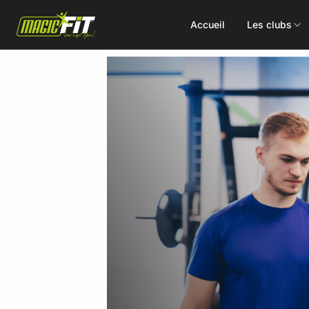
Accueil
Les clubs
DÉCOUVREZ NOS 75 ACTIVITÉS
Cours
Small Group
collectifs
Coaching
Renforcement
Perso
Doux / Yoga
Functional
Combat
Hyrox
Danse
EMS