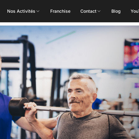
Nos Activités
Franchise
Contact
Blog
You
Toutes les activités
Les Mills
Concept
Pôle Santé
ALEOP
Body Pump
Massages
Aléop Cardio
Body Attack
Nutritionnis
Aléop Force
Body Combat
Ostéopathe
Aléop Fight
Body Balance
Booty Shape
Fitness Kids