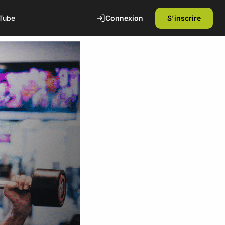
Connexion
S'inscrire
Tube
te
1ère séance offerte
Découvrez nos installations et rencontrez
nos coachs diplômés d'état. Sans
engagement.