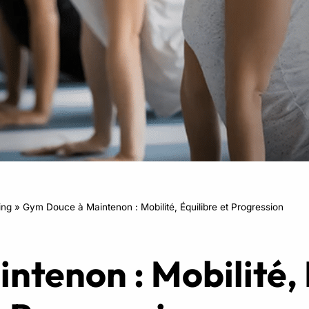
RPM
Power Flow
Zumba Kids
Danse Kids
Boxe Kids
ing
»
Gym Douce à Maintenon : Mobilité, Équilibre et Progression
tenon : Mobilité, É