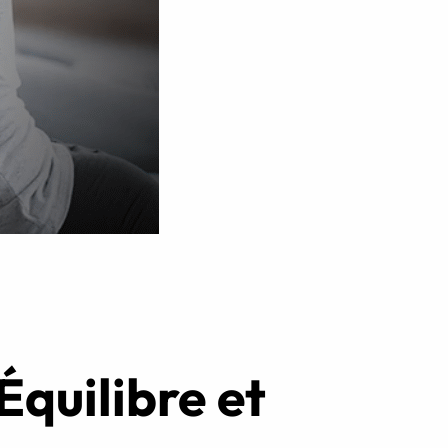
Réserver ma séance
quilibre et