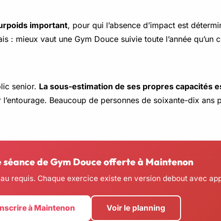
surpoids important
, pour qui l’absence d’impact est détermi
ais : mieux vaut une Gym Douce suivie toute l’année qu’un 
lic senior.
La sous-estimation de ses propres capacités e
ar l’entourage. Beaucoup de personnes de soixante-dix ans 
e séance de Gym Douce offerte à Maintenon
u requis. Chaque exercice existe en version debout avec appu
inscrire à Maintenon
Voir le planning