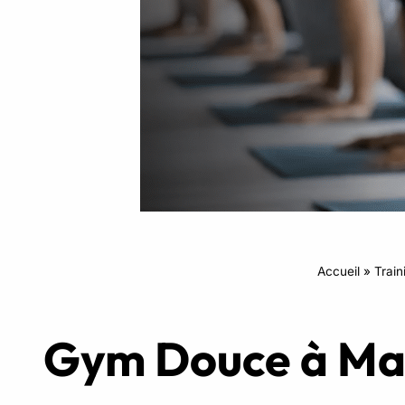
Intensifs
TRX
Cardio
Accueil
»
Train
Gym Douce à Main