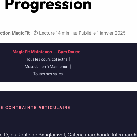
Progression
ction MagicFit
·
⏱️ Lecture 14 min
·
📅 Publié le 1 janvier 2025
MagicFit Maintenon — Gym Douce
|
Tous les cours collectifs
|
Musculation à Maintenon
|
Toutes nos salles
BLE CONTRAINTE ARTICULAIRE
tonicité, au Route de Bouglainval, Galerie marchande Intermar