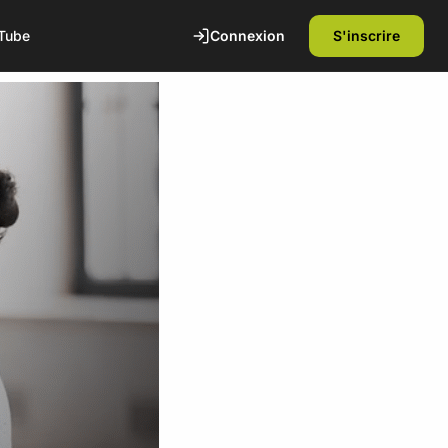
Connexion
S'inscrire
Tube
te
1ère séance offerte
Découvrez nos installations et rencontrez
nos coachs diplômés d'état. Sans
engagement.