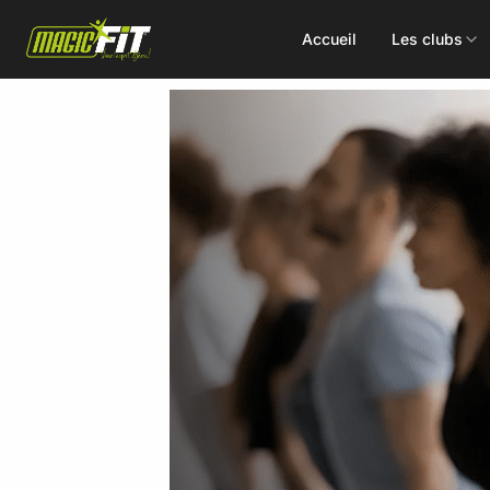
Accueil
Les clubs
DÉCOUVREZ NOS 75 ACTIVITÉS
Cours
Small Group
collectifs
Coaching
Renforcement
Perso
Doux / Yoga
Functional
Combat
Hyrox
Danse
EMS