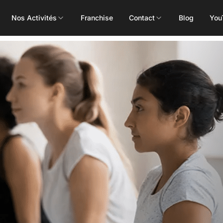
Nos Activités
Franchise
Contact
Blog
You
Toutes les activités
Les Mills
Concept
Pôle Santé
ALEOP
Body Pump
Massages
Aléop Cardio
Body Attack
Nutritionnis
Aléop Force
Body Combat
Ostéopathe
Aléop Fight
Body Balance
Booty Shape
Fitness Kids