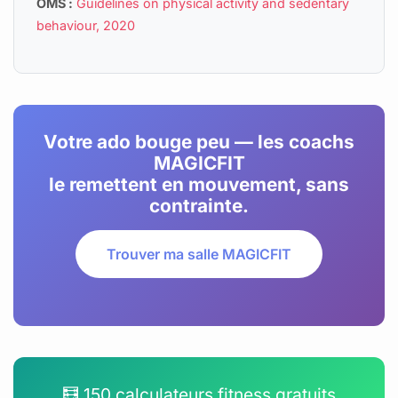
OMS :
Guidelines on physical activity and sedentary
behaviour, 2020
Votre ado bouge peu — les coachs
MAGICFIT
le remettent en mouvement, sans
contrainte.
Trouver ma salle MAGICFIT
🧮 150 calculateurs fitness gratuits