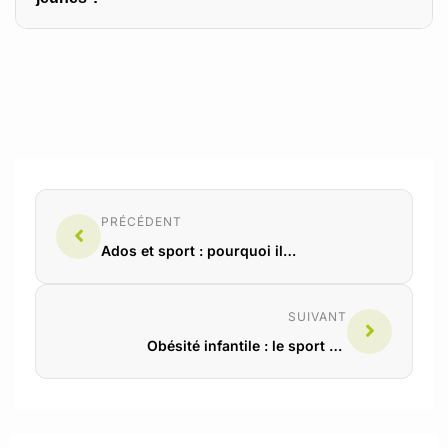
70 %. Mais le sport ne compense pas les effets sur la
posture ni sur la myopie — ces aspects nécessitent une
réduction du temps d’écran lui-même.
Ils en sont un contributeur majeur via trois mécanismes :
grignotage passif (+30-40 % de consommation),
exposition à la publicité alimentaire (15-20 min/jour de pub
ultra-transformée), et déplacement de l’activité physique
spontanée. L’obésité infantile est une crise
d’environnement, pas de volonté individuelle.
PRÉCÉDENT
Ados et sport : pourquoi ils décrochent à 14 ans (et comment les garder)
SUIVANT
Obésité infantile : le sport comme premier remède avant les régimes