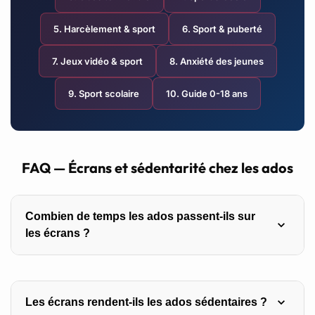
5. Harcèlement & sport
6. Sport & puberté
7. Jeux vidéo & sport
8. Anxiété des jeunes
9. Sport scolaire
10. Guide 0-18 ans
FAQ — Écrans et sédentarité chez les ados
Combien de temps les ados passent-ils sur
les écrans ?
5,4 heures par jour en moyenne hors école en France
Les écrans rendent-ils les ados sédentaires ?
(Ipsos/ANSES 2024). Le smartphone représente 60 % de