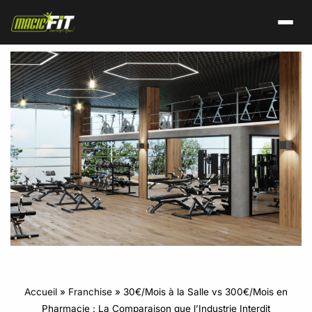
Accueil
»
Franchise
»
30€/Mois à la Salle vs 300€/Mois en
Pharmacie : La Comparaison que l’Industrie Interdit