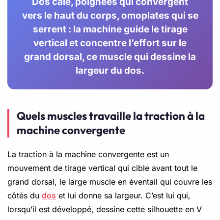
Dos calé, poignées qui convergent
vers le haut du corps, omoplates qui se
serrent : la machine guide le tirage
vertical et concentre l’effort sur le
grand dorsal, ce muscle qui dessine la
largeur du dos.
Quels muscles travaille la traction à la
machine convergente
La traction à la machine convergente est un
mouvement de tirage vertical qui cible avant tout le
grand dorsal, le large muscle en éventail qui couvre les
côtés du
dos
et lui donne sa largeur. C’est lui qui,
lorsqu’il est développé, dessine cette silhouette en V