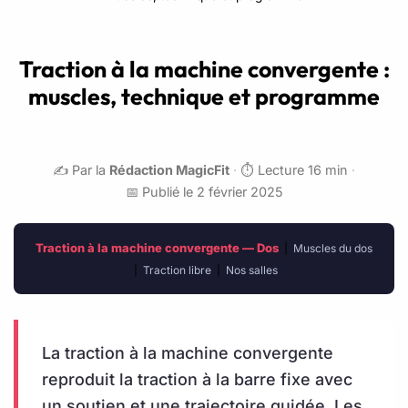
Traction à la machine convergente :
muscles, technique et programme
✍️ Par la
Rédaction MagicFit
·
⏱️ Lecture 16 min
·
📅 Publié le 2 février 2025
Traction à la machine convergente — Dos
|
Muscles du dos
|
Traction libre
|
Nos salles
La traction à la machine convergente
reproduit la traction à la barre fixe avec
un soutien et une trajectoire guidée. Les