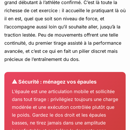
grand débutant à l’athlète confirmé. C’est là toute la
richesse de cet exercice : il accueille le pratiquant là où
il en est, quel que soit son niveau de force, et
l’accompagne aussi loin qu’il souhaite aller, jusqu’à la
traction lestée. Peu de mouvements offrent une telle
continuité, du premier tirage assisté à la performance
avancée, et c’est ce qui en fait un pilier discret mais
précieux de l’entraînement du dos.
⚠ Sécurité : ménagez vos épaules
L’épaule est une articulation mobile et sollicitée
dans tout tirage : privilégiez toujours une charge
modérée et une exécution contrôlée plutôt que
le poids. Gardez le dos droit et les épaules
basses, ne tirez jamais dans une amplitude