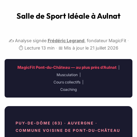
Salle de Sport Idéale à Aulnat
✍️ Analyse signée
Frédéric Legrand
, fondateur MagicFit
·
⏱️ Lecture 13 min
·
📅 Mis à jour le 21 juillet 2026
MagicFit Pont-du-Château — au plus près d’Aulnat
|
Musculation
|
Cours collectifs
|
Coaching
PUY-DE-DÔME (63) · AUVERGNE ·
COMMUNE VOISINE DE PONT-DU-CHÂTEAU