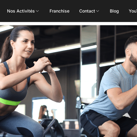
Nos Activités
Franchise
Contact
Blog
You
Toutes les activités
Les Mills
Concept
Pôle Santé
ALEOP
Body Pump
Massages
Aléop Cardio
Body Attack
Nutritionnis
Aléop Force
Body Combat
Ostéopathe
Aléop Fight
Body Balance
Booty Shape
Fitness Kids