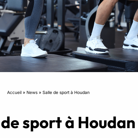
RPM
Power Flow
Zumba Kids
Danse Kids
Boxe Kids
Accueil
»
News
»
Salle de sport à Houdan
 de sport à Houdan