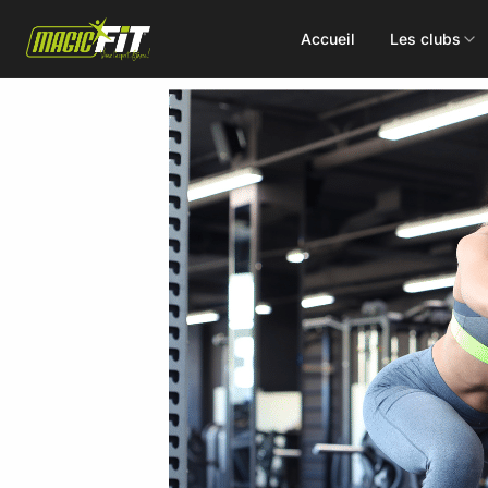
Accueil
Les clubs
DÉCOUVREZ NOS 75 ACTIVITÉS
Cours
Small Group
collectifs
Coaching
Renforcement
Perso
Doux / Yoga
Functional
Combat
Hyrox
Danse
EMS