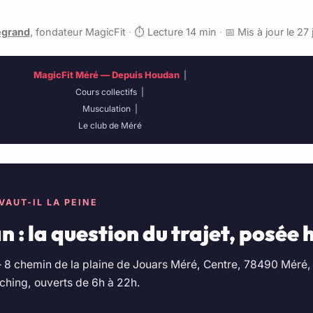
egrand
, fondateur MagicFit
·
⏱️ Lecture 14 min
·
📅 Mis à jour le 27 
MagicFit Méré — Depuis Houdan
|
Cours collectifs
|
Musculation
|
Le club de Méré
VAUT-IL LA PEINE
n : la question du trajet, posé
 8 chemin de la plaine de Jouars Méré, Centre, 78490 Méré, d
aching, ouverts de 6h à 22h.