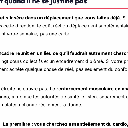
t quand il ne se justifie pas
ajet s’insère dans un déplacement que vous faites déjà
. Si
ette direction, le coût réel du déplacement supplémentair
rdant votre semaine, pas une carte.
ncadré réunit en un lieu ce qu’il faudrait autrement cherc
ingt cours collectifs et un encadrement diplômé. Si votre p
ment achète quelque chose de réel, pas seulement du confor
 étroite ne couvre pas.
Le renforcement musculaire en char
ales
, alors que les autorités de santé le listent séparément 
un plateau change réellement la donne.
s.
La première : vous cherchez essentiellement du cardio, 