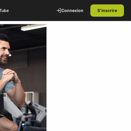
Connexion
S'inscrire
Tube
te
1ère séance offerte
Découvrez nos installations et rencontrez
nos coachs diplômés d'état. Sans
engagement.