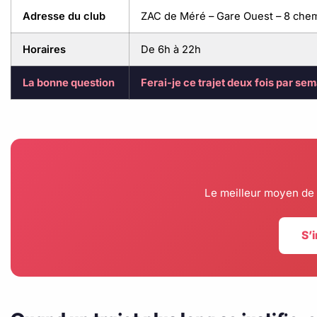
Adresse du club
ZAC de Méré – Gare Ouest – 8 chem
Horaires
De 6h à 22h
La bonne question
Ferai-je ce trajet deux fois par sem
Le meilleur moyen de tr
S’