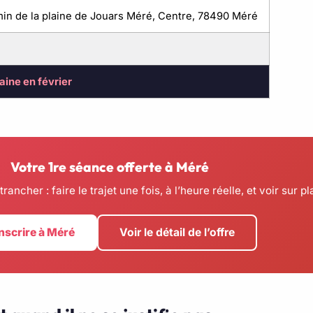
in de la plaine de Jouars Méré, Centre, 78490 Méré
aine en février
Votre 1re séance offerte à Méré
ancher : faire le trajet une fois, à l’heure réelle, et voir sur pl
inscrire à Méré
Voir le détail de l’offre