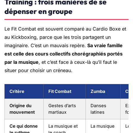
Training : trois manières de se
dépenser en groupe
Le Fit Combat est souvent comparé au Cardio Boxe et
au Kickboxing, parce que les trois partagent un
imaginaire. C’est un mauvais repère.
Sa vraie famille
est celle des cours collectifs chorégraphiés portés
par la musique
, et c’est face à ceux-là qu’il faut le
situer pour choisir un créneau.
Critère
Fit Combat
Zumba
Cro
Origine du
Gestes d’arts
Danses
Exe
mouvement
martiaux
latines
fon
Ce qui donne
La musique et
La musique
Le 
le rythme
le coach