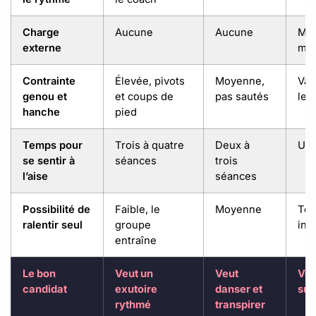
Charge
Aucune
Aucune
Mod
externe
mod
Contrainte
Élevée, pivots
Moyenne,
Var
genou et
et coups de
pas sautés
le c
hanche
pied
Temps pour
Trois à quatre
Deux à
Une
se sentir à
séances
trois
l’aise
séances
Possibilité de
Faible, le
Moyenne
Tota
ralentir seul
groupe
ind
entraîne
Le bon
Veut un
Veut
Veu
candidat
exutoire
danser et
sur
rythmé
transpirer