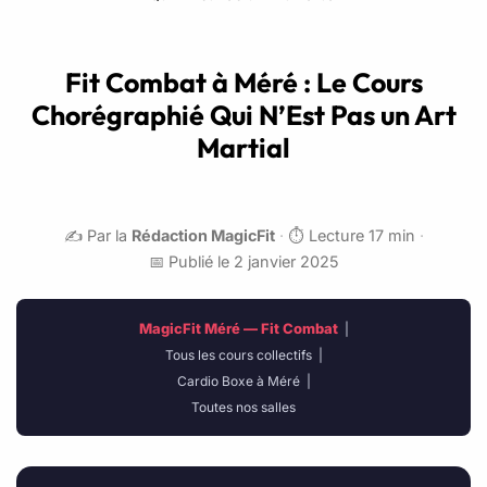
Fit Combat à Méré : Le Cours
Chorégraphié Qui N’Est Pas un Art
Martial
✍️ Par la
Rédaction MagicFit
·
⏱️ Lecture 17 min
·
📅 Publié le 2 janvier 2025
MagicFit Méré — Fit Combat
|
Tous les cours collectifs
|
Cardio Boxe à Méré
|
Toutes nos salles