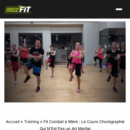
Accueil
»
Training
»
Fit Combat à Méré : Le Cours Chorégraphié
Qui N’Est Pas un Art Martial