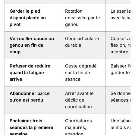
Garder le pied
Rotation
Laisser le 
d’appui planté au
encaissée par le
avec la ha
pivot
genou
Verrouiller coude ou
Gêne articulaire
Conserver 
genou en fin de
durable
flexion, rap
coup
membre
Refuser de réduire
Geste dégradé
Baisser l’a
quand la fatigue
sur la fin de
garder le 
arrive
séance
Abandonner parce
Arrêt avant le
Se donner 
qu’on est perdu
déclic de
séances av
coordination
Enchaîner trois
Courbatures
Une séance
séances la première
majeures,
le mois sui
semaine
abandon