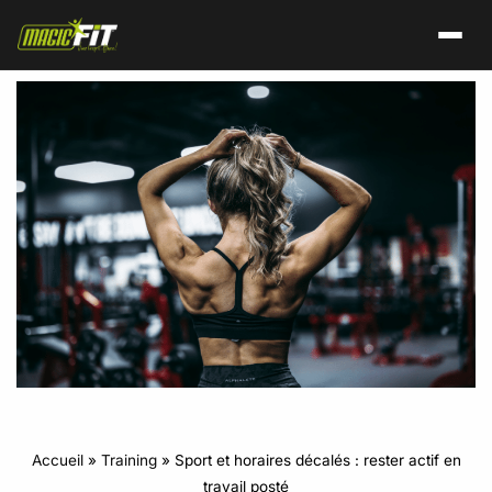
Accueil
»
Training
»
Sport et horaires décalés : rester actif en
travail posté