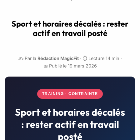
Sport et horaires décalés : rester
actif en travail posté
✍️ Par la
Rédaction MagicFit
·
⏱️ Lecture 14 min
·
📅 Publié le 19 mars 2026
TRAINING · CONTRAINTE
Sport et horaires décalés
: rester actif en travail
posté