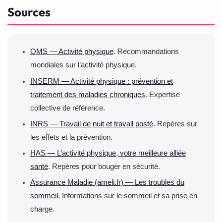
Nos horaires d’ouverture larges permettent souvent de
Sources
sport ne doit jamais aggraver un état de fatigue déjà
trouver un créneau adapté, tôt ou tard. Nos coachs
installé.
peuvent aider à organiser une pratique réaliste, faite de
séances courtes et souples, qui respecte le sommeil et
tienne compte des rotations. Pour les questions de santé
OMS — Activité physique
. Recommandations
liées au travail posté, nous renvoyons toujours vers la
mondiales sur l’activité physique.
médecine du travail et votre médecin.
INSERM — Activité physique : prévention et
traitement des maladies chroniques
. Expertise
collective de référence.
INRS — Travail de nuit et travail posté
. Repères sur
les effets et la prévention.
HAS — L’activité physique, votre meilleure alliée
santé
. Repères pour bouger en sécurité.
Assurance Maladie (ameli.fr) — Les troubles du
sommeil
. Informations sur le sommeil et sa prise en
charge.