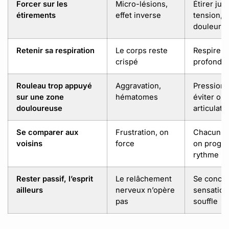
Forcer sur les
Micro-lésions,
Étirer jus
étirements
effet inverse
tension, j
douleur
Retenir sa respiration
Le corps reste
Respirer 
crispé
profondé
Rouleau trop appuyé
Aggravation,
Pression
sur une zone
hématomes
éviter os 
douloureuse
articulati
Se comparer aux
Frustration, on
Chacun sa
voisins
force
on progre
rythme
Rester passif, l’esprit
Le relâchement
Se concen
ailleurs
nerveux n’opère
sensations
pas
souffle