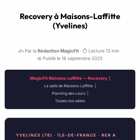
Recovery à Maisons-Laffitte
(Yvelines)
✍️ Par la
Rédaction MagicFit
·
⏱️ Lecture 13 min
·
📅 Publié le 18 septembre 2025
MagicFit Maisons-Laffitte — Recovery
|
La salle de Maisons-Laffitte
|
Planning des cours
|
Toutes nos salles
YVELINES (78) · ÎLE-DE-FRANCE · RER A