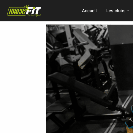
Accueil
Les clubs
DÉCOUVREZ NOS 75 ACTIVITÉS
Cours
Small Group
collectifs
Coaching
Renforcement
Perso
Doux / Yoga
Functional
Combat
Hyrox
Danse
EMS