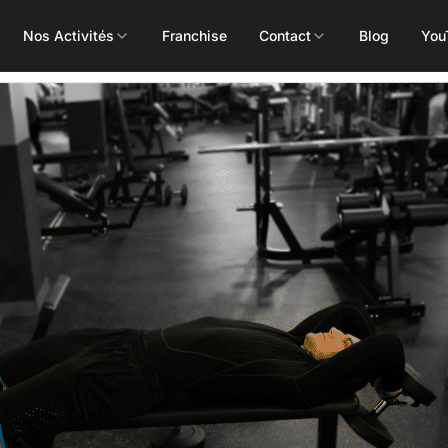
Nos Activités
Franchise
Contact
Blog
You
Toutes les activités
Les Mills
Concept
Pôle Santé
ALEOP
Body Pump
Massages
Aléop Cardio
Body Attack
Nutritionnis
Aléop Force
Body Combat
Ostéopathe
Aléop Fight
Body Balance
Booty Shape
Fitness Kids