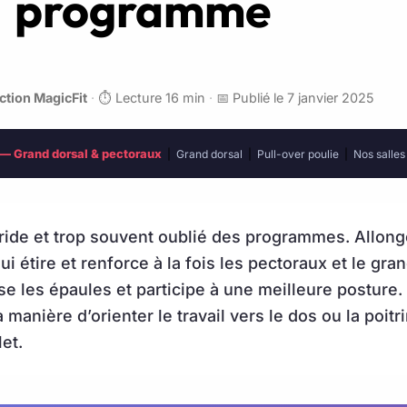
programme
ction MagicFit
·
⏱️ Lecture 16 min
·
📅 Publié le 7 janvier 2025
e — Grand dorsal & pectoraux
|
Grand dorsal
|
Pull-over poulie
|
Nos salles
ride et trop souvent oublié des programmes. Allong
ui étire et renforce à la fois les pectoraux et le gra
ise les épaules et participe à une meilleure posture
 manière d’orienter le travail vers le dos ou la poitri
et.