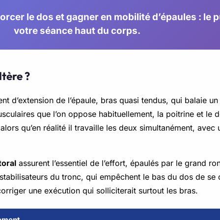
forcer le dos et gagner en mobilité d’épaules : le 
votre séance haut du corps.
ltère ?
nt d’extension de l’épaule, bras quasi tendus, qui balaie un
ulaires que l’on oppose habituellement, la poitrine et le do
alors qu’en réalité il travaille les deux simultanément, avec
toral
assurent l’essentiel de l’effort, épaulés par le grand ro
s stabilisateurs du tronc, qui empêchent le bas du dos de se
riger une exécution qui solliciterait surtout les bras.
ement