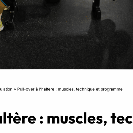
RPM
Power Flow
Zumba Kids
Danse Kids
Boxe Kids
lation
»
Pull-over à l’haltère : muscles, technique et programme
altère : muscles, te