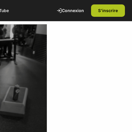
Connexion
S'inscrire
Tube
te
1ère séance offerte
Découvrez nos installations et rencontrez
nos coachs diplômés d'état. Sans
engagement.