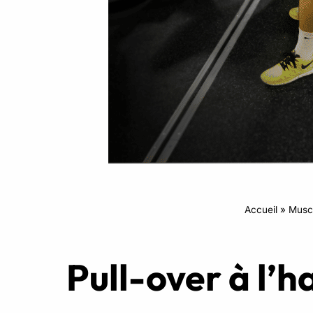
Intensifs
TRX
Cardio
Accueil
»
Muscu
Pull-over à l’h