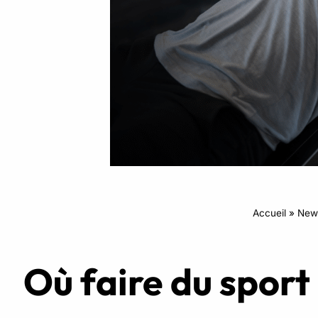
Intensifs
TRX
Cardio
Accueil
»
New
Où faire du sport 