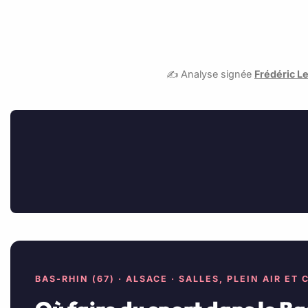
✍️ Analyse signée
Frédéric L
BAS-RHIN (67) · ALSACE · SALLES, PLEIN AIR ET 