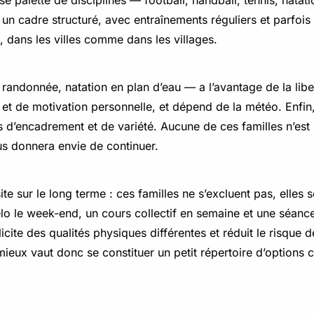
palette de disciplines — football, handball, tennis, natati
t un cadre structuré, avec entraînements réguliers et parfoi
 dans les villes comme dans les villages.
randonnée, natation en plan d’eau — a l’avantage de la libert
et de motivation personnelle, et dépend de la météo. Enfin
d’encadrement et de variété. Aucune de ces familles n’est 
us donnera envie de continuer.
ite sur le long terme : ces familles ne s’excluent pas, elles 
e vélo le week-end, un cours collectif en semaine et une séan
ollicite des qualités physiques différentes et réduit le risque 
mieux vaut donc se constituer un petit répertoire d’options