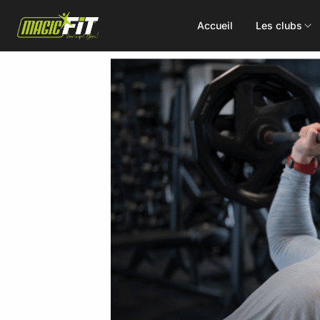
Accueil
Les clubs
DÉCOUVREZ NOS 75 ACTIVITÉS
Cours
Small Group
collectifs
Coaching
Renforcement
Perso
Doux / Yoga
Functional
Combat
Hyrox
Danse
EMS