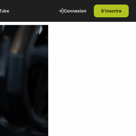
Connexion
S'inscrire
Tube
te
1ère séance offerte
Découvrez nos installations et rencontrez
nos coachs diplômés d'état. Sans
engagement.