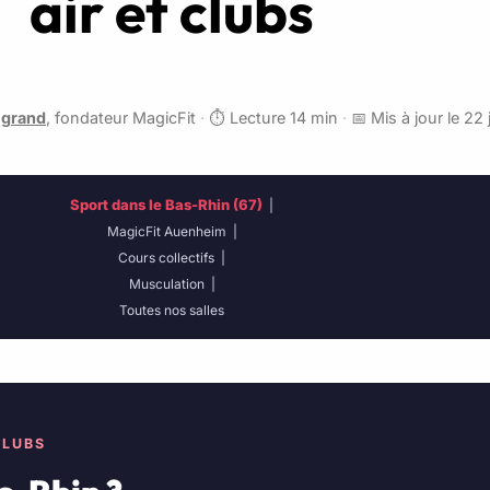
air et clubs
egrand
, fondateur MagicFit
·
⏱️ Lecture 14 min
·
📅 Mis à jour le 22 
Sport dans le Bas-Rhin (67)
|
MagicFit Auenheim
|
Cours collectifs
|
Musculation
|
Toutes nos salles
CLUBS