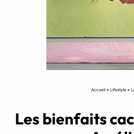
Intensifs
TRX
Cardio
Accueil
»
Lifestyle
»
L
Les bienfaits cac