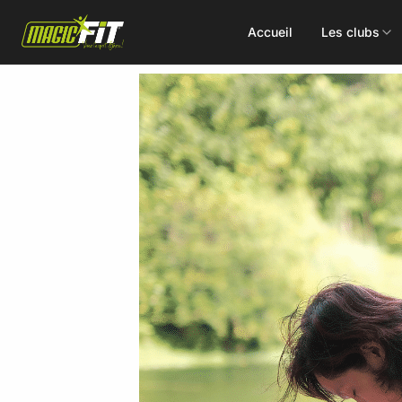
Accueil
Les clubs
DÉCOUVREZ NOS 75 ACTIVITÉS
Cours
Small Group
collectifs
Coaching
Renforcement
Perso
Doux / Yoga
Functional
Combat
Hyrox
Danse
EMS