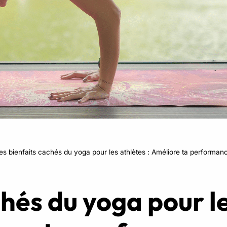
RPM
Power Flow
Zumba Kids
Danse Kids
Boxe Kids
es bienfaits cachés du yoga pour les athlètes : Améliore ta performan
hés du yoga pour le