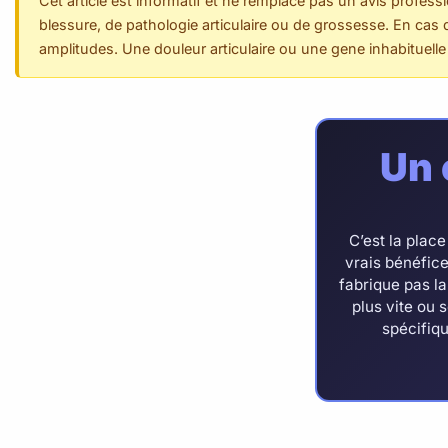
Cet article est informatif et ne remplace pas un avis profes
blessure, de pathologie articulaire ou de grossesse. En cas 
amplitudes. Une douleur articulaire ou une gene inhabituelle 
Un 
C’est la plac
vrais bénéfice
fabrique pas la
plus vite ou 
spécifiqu