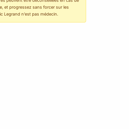
ures peuvent être déconseillées en cas de
e, et progressez sans forcer sur les
éric Legrand n’est pas médecin.