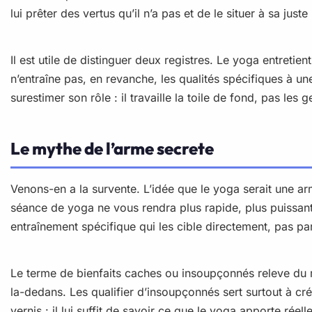
lui prêter des vertus qu’il n’a pas et de le situer à sa jus
Il est utile de distinguer deux registres. Le yoga entretie
n’entraîne pas, en revanche, les qualités spécifiques à u
surestimer son rôle : il travaille la toile de fond, pas les
Le mythe de l’arme secrete
Venons-en a la survente. L’idée que le yoga serait une a
séance de yoga ne vous rendra plus rapide, plus puissant 
entraînement spécifique qui les cible directement, pas par
Le terme de bienfaits caches ou insoupçonnés releve du 
la-dedans. Les qualifier d’insoupçonnés sert surtout à cr
vernis : il lui suffit de savoir ce que le yoga apporte réel