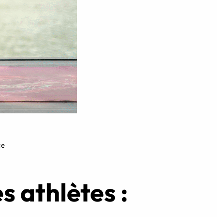
Réserver ma séance
ce
s athlètes :