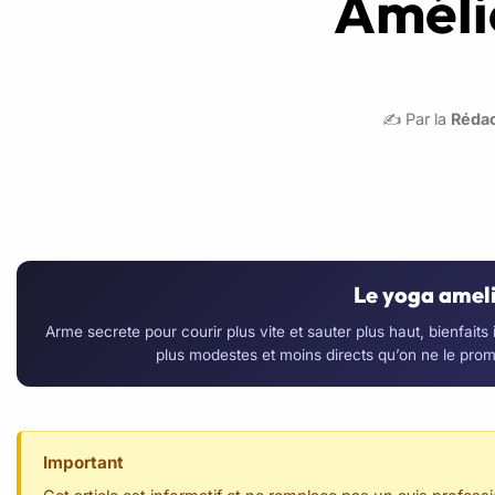
Améli
✍️ Par la
Rédac
Le yoga ameli
Arme secrete pour courir plus vite et sauter plus haut, bienfait
plus modestes et moins directs qu’on ne le promet
Important