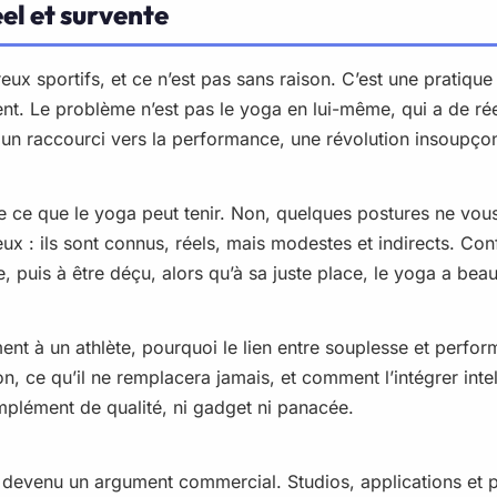
éel et survente
 sportifs, et ce n’est pas sans raison. C’est une pratique a
rent. Le problème n’est pas le yoga en lui-même, qui a de ré
 un raccourci vers la performance, une révolution insoupço
ce que le yoga peut tenir. Non, quelques postures ne vous f
leux : ils sont connus, réels, mais modestes et indirects. C
 puis à être déçu, alors qu’à sa juste place, le yoga a beau
ement à un athlète, pourquoi le lien entre souplesse et perfo
ion, ce qu’il ne remplacera jamais, et comment l’intégrer inte
omplément de qualité, ni gadget ni panacée.
st devenu un argument commercial. Studios, applications et