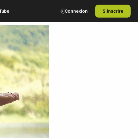
Connexion
S'inscrire
Tube
te
1ère séance offerte
Découvrez nos installations et rencontrez
nos coachs diplômés d'état. Sans
engagement.