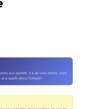
e
ndu aux sportifs. Il a de vrais atouts, mais
et a quelle place l’intégrer.