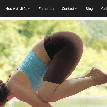
Nos Activités
Franchise
Contact
Blog
You
Toutes les activités
Les Mills
Concept
Pôle Santé
ALEOP
Body Pump
Massages
Aléop Cardio
Body Attack
Nutritionnis
Aléop Force
Body Combat
Ostéopathe
Aléop Fight
Body Balance
Booty Shape
Fitness Kids