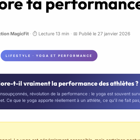
ore ta performanc
tion MagicFit
·
⏱️ Lecture 13 min
·
📅 Publié le 27 janvier 2026
LIFESTYLE · YOGA ET PERFORMANCE
ore-t-il vraiment la performance des athlètes ?
s insoupçonnés, révolution de la performance : le yoga est souvent surve
. Ce que le yoga apporte réellement à un athlète, ce qu’il ne fait pas, 