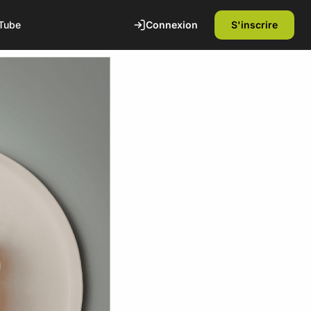
Connexion
S'inscrire
Tube
te
1ère séance offerte
Découvrez nos installations et rencontrez
nos coachs diplômés d'état. Sans
engagement.