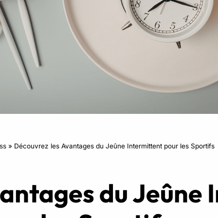
RPM
Power Flow
Zumba Kids
Danse Kids
Boxe Kids
ess
»
Découvrez les Avantages du Jeûne Intermittent pour les Sportifs
antages du Jeûne I