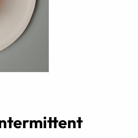
Réserver ma séance
ntermittent