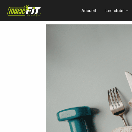
Accueil
Les clubs
DÉCOUVREZ NOS 75 ACTIVITÉS
Cours
Small Group
collectifs
Coaching
Renforcement
Perso
Doux / Yoga
Functional
Combat
Hyrox
Danse
EMS