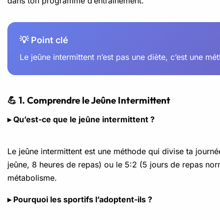
dans ton programme d’entraînement.
💡 Point clé
Le jeûne intermittent n’est pas une diète, c’est une m
💪 1. Comprendre le Jeûne Intermittent
▸ Qu’est-ce que le jeûne intermittent ?
Le jeûne intermittent est une méthode qui divise ta journ
jeûne, 8 heures de repas) ou le 5:2 (5 jours de repas norma
métabolisme.
▸ Pourquoi les sportifs l’adoptent-ils ?