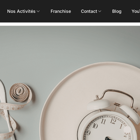
Nos Activités
Franchise
Contact
Blog
You
Toutes les activités
Les Mills
Concept
Pôle Santé
ALEOP
Body Pump
Massages
Aléop Cardio
Body Attack
Nutritionnis
Aléop Force
Body Combat
Ostéopathe
Aléop Fight
Body Balance
Booty Shape
Fitness Kids