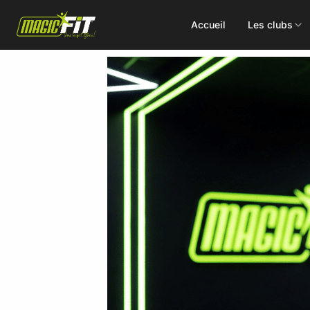
Accueil
Les clubs
DÉCOUVREZ NOS 75 ACTIVITÉS
Cours
Small Group
collectifs
Coaching
Renforcement
Perso
Doux / Yoga
Functional
Combat
Hyrox
Danse
EMS