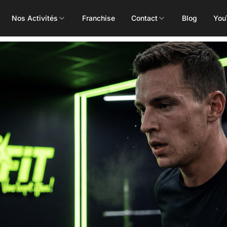
Nos Activités
Franchise
Contact
Blog
You
Toutes les activités
Les Mills
Concept
Pôle Santé
ALEOP
Body Pump
Massages
Aléop Cardio
Body Attack
Nutritionnis
Aléop Force
Body Combat
Ostéopathe
Aléop Fight
Body Balance
Booty Shape
Fitness Kids