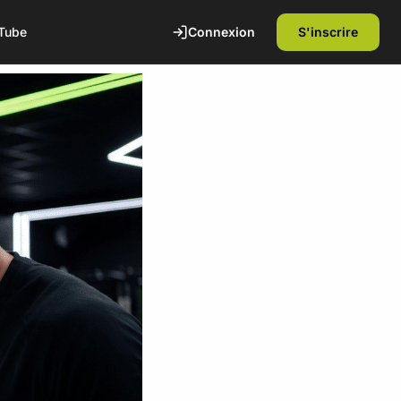
Connexion
S'inscrire
Tube
te
1ère séance offerte
Découvrez nos installations et rencontrez
nos coachs diplômés d'état. Sans
engagement.