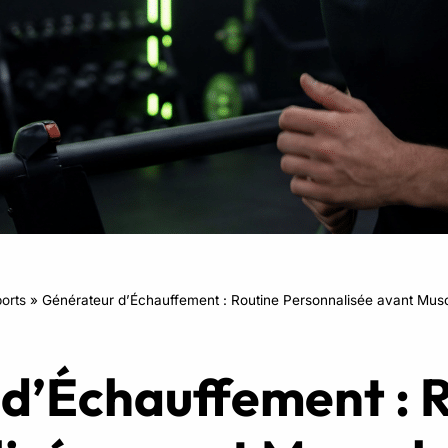
RPM
Power Flow
Zumba Kids
Danse Kids
Boxe Kids
orts
»
Générateur d’Échauffement : Routine Personnalisée avant Musc
d’Échauffement : 