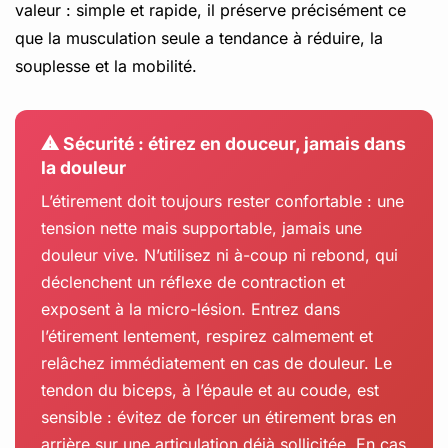
valeur : simple et rapide, il préserve précisément ce
que la musculation seule a tendance à réduire, la
souplesse et la mobilité.
⚠ Sécurité : étirez en douceur, jamais dans
la douleur
L’étirement doit toujours rester confortable : une
tension nette mais supportable, jamais une
douleur vive. N’utilisez ni à-coup ni rebond, qui
déclenchent un réflexe de contraction et
exposent à la micro-lésion. Entrez dans
l’étirement lentement, respirez calmement et
relâchez immédiatement en cas de douleur. Le
tendon du biceps, à l’épaule et au coude, est
sensible : évitez de forcer un étirement bras en
arrière sur une articulation déjà sollicitée. En cas