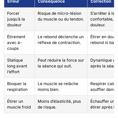
Erreur
Conséquence
Correction
Forcer
Risque de micro-lésion
S’arrêter à la 
jusqu’à la
du muscle ou du tendon.
confortable, j
douleur
douleur.
Étirement
Le rebond déclenche un
Étirer en douc
avec à-
réflexe de contraction.
rebond ni bala
coups
Statique
Peut réduire la force sur
Dynamique ava
long avant
la séance qui suit.
après la séanc
l’effort
Bloquer la
Le muscle se relâche
Respirer calm
respiration
moins bien.
souffler dans l
Étirer un
Moins d’élasticité, plus
Échauffer un p
muscle froid
de risque.
étirer après l’e