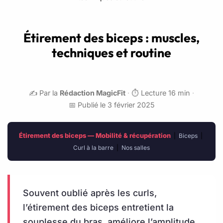
Étirement des biceps : muscles,
techniques et routine
✍️ Par la
Rédaction MagicFit
·
⏱️ Lecture 16 min
·
📅 Publié le 3 février 2025
Étirement des biceps — Mobilité & récupération
|
Biceps
|
Curl à la barre
|
Nos salles
Souvent oublié après les curls,
l’étirement des biceps entretient la
souplesse du bras, améliore l’amplitude