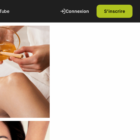
Connexion
S'inscrire
Tube
te
1ère séance offerte
Découvrez nos installations et rencontrez
nos coachs diplômés d'état. Sans
engagement.