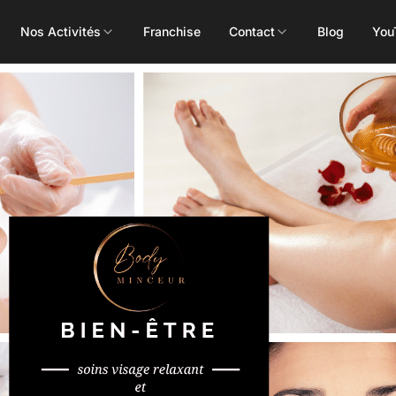
Nos Activités
Franchise
Contact
Blog
You
Toutes les activités
Les Mills
Concept
Pôle Santé
ALEOP
Body Pump
Massages
Aléop Cardio
Body Attack
Nutritionnis
Aléop Force
Body Combat
Ostéopathe
Aléop Fight
Body Balance
Booty Shape
Fitness Kids