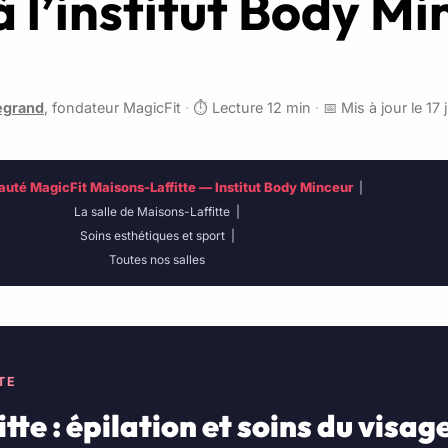
à l’institut Body Mi
egrand
, fondateur MagicFit
·
⏱️ Lecture 12 min
·
📅 Mis à jour le 17 
auté MagicFit Maisons-Laffitte — Institut Body Minceur
|
La salle de Maisons-Laffitte
|
Soins esthétiques et sport
|
Toutes nos salles
TE
te : épilation et soins du visage