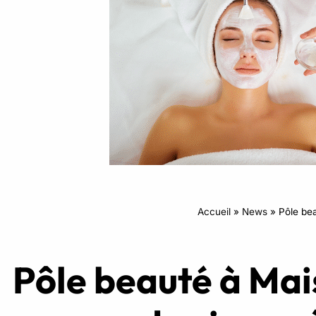
Intensifs
TRX
Cardio
Accueil
»
News
»
Pôle bea
Pôle beauté à Mais