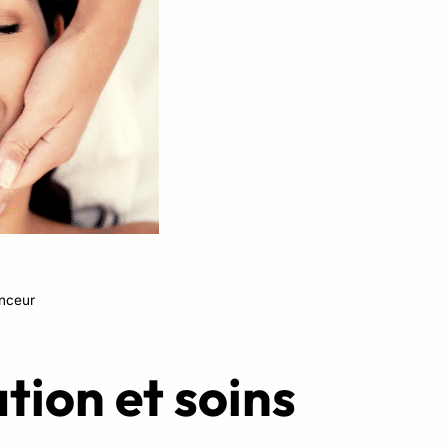
Réserver ma séance
inceur
tion et soins