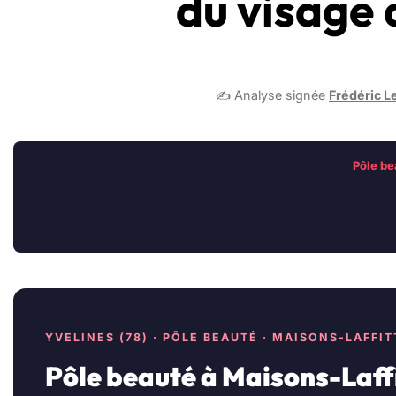
du visage 
✍️ Analyse signée
Frédéric L
Pôle be
YVELINES (78) · PÔLE BEAUTÉ · MAISONS-LAFFIT
Pôle beauté à Maisons-Laffit