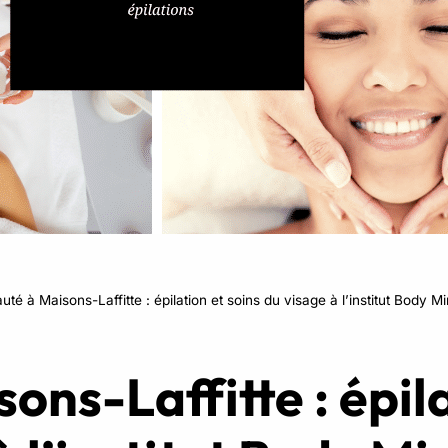
RPM
Power Flow
Zumba Kids
Danse Kids
Boxe Kids
uté à Maisons-Laffitte : épilation et soins du visage à l’institut Body M
ons-Laffitte : épila