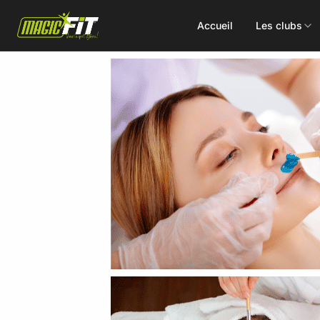
Accueil
Les clubs
DÉCOUVREZ NOS 75 ACTIVITÉS
Cours
Small Group
collectifs
Coaching
Renforcement
Perso
Doux / Yoga
Functional
Combat
Hyrox
Danse
EMS