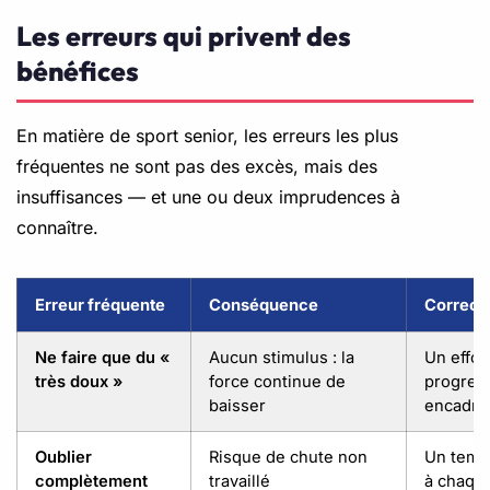
Les erreurs qui privent des
bénéfices
En matière de sport senior, les erreurs les plus
fréquentes ne sont pas des excès, mais des
insuffisances — et une ou deux imprudences à
connaître.
Erreur fréquente
Conséquence
Correct
Ne faire que du «
Aucun stimulus : la
Un effort
très doux »
force continue de
progress
baisser
encadré
Oublier
Risque de chute non
Un temps
complètement
travaillé
à chaqu