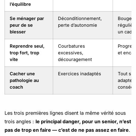
l’équilibre
Se ménager par
Déconditionnement,
Bouger
peur de se
perte d’autonomie
réguliè
blesser
un cadre
Reprendre seul,
Courbatures
Progres
trop fort, trop
excessives,
et enca
vite
découragement
Cacher une
Exercices inadaptés
Tout sig
pathologie au
adapter
coach
conséq
Les trois premières lignes disent la même vérité sous
trois angles :
le principal danger, pour un senior, n’est
pas de trop en faire — c’est de ne pas assez en faire
.