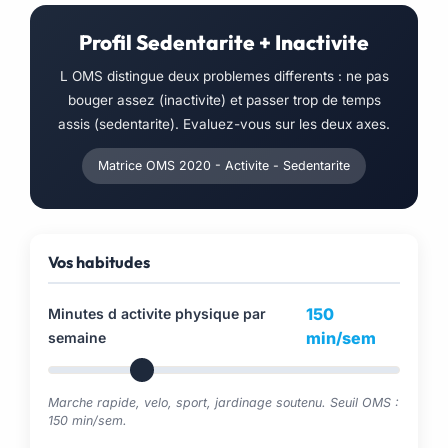
Profil Sedentarite + Inactivite
L OMS distingue deux problemes differents : ne pas
bouger assez (inactivite) et passer trop de temps
assis (sedentarite). Evaluez-vous sur les deux axes.
Matrice OMS 2020 - Activite - Sedentarite
Vos habitudes
150
Minutes d activite physique par
min/sem
semaine
Marche rapide, velo, sport, jardinage soutenu. Seuil OMS :
150 min/sem.