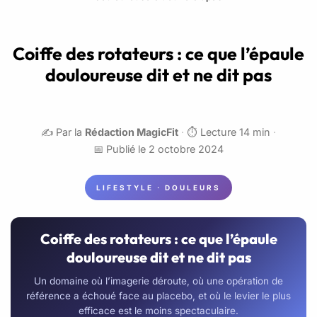
Coiffe des rotateurs : ce que l’épaule
douloureuse dit et ne dit pas
✍️ Par la
Rédaction MagicFit
·
⏱️ Lecture 14 min
·
📅 Publié le 2 octobre 2024
LIFESTYLE · DOULEURS
Coiffe des rotateurs : ce que l’épaule
douloureuse dit et ne dit pas
Un domaine où l’imagerie déroute, où une opération de
référence a échoué face au placebo, et où le levier le plus
efficace est le moins spectaculaire.