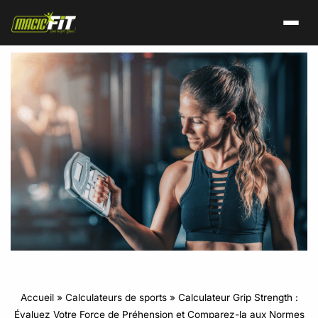
Accueil
»
Calculateurs de sports
»
Calculateur Grip Strength :
Évaluez Votre Force de Préhension et Comparez-la aux Normes