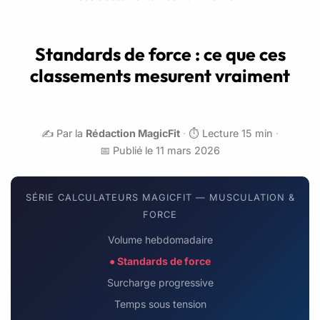
Standards de force : ce que ces
classements mesurent vraiment
✍️ Par la
Rédaction MagicFit
·
⏱️ Lecture 15 min
·
📅 Publié le 11 mars 2026
SÉRIE CALCULATEURS MAGICFIT — MUSCULATION &
FORCE
Volume hebdomadaire
● Standards de force
Surcharge progressive
Temps sous tension