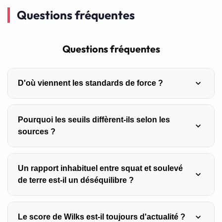
Questions fréquentes
Questions fréquentes
D'où viennent les standards de force ?
De bases alimentées par des performances saisies
Pourquoi les seuils diffèrent-ils selon les
volontairement en ligne, sans vérification de la charge ni
sources ?
de l’exécution. La population décrite est celle des
pratiquants les plus investis, pas la population générale.
Parce qu’aucune définition consensuelle du niveau
Un rapport inhabituel entre squat et soulevé
intermédiaire n’existe. Chaque source place ses seuils
de terre est-il un déséquilibre ?
selon sa propre base et ses conventions, si bien qu’un
classement dépend autant du barème que de la
Pas nécessairement. Ce rapport dépend fortement de la
performance.
Le score de Wilks est-il toujours d'actualité ?